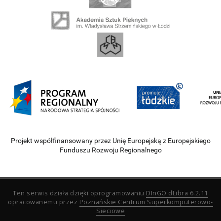
Projekt współfinansowany przez Unię Europejską z Europejskiego
Funduszu Rozwoju Regionalnego
Ten serwis działa dzięki oprogramowaniu
DInGO dLibra 6.2.11
opracowanemu przez
Poznańskie Centrum Superkomputerowo-
Sieciowe