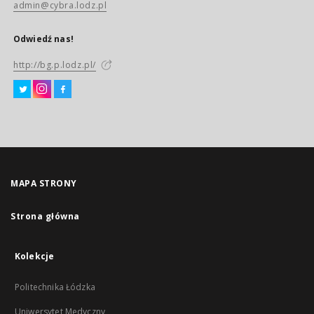
admin@cybra.lodz.pl
Odwiedź nas!
http://bg.p.lodz.pl/
MAPA STRONY
Strona główna
Kolekcje
Politechnika Łódzka
Uniwersytet Medyczny