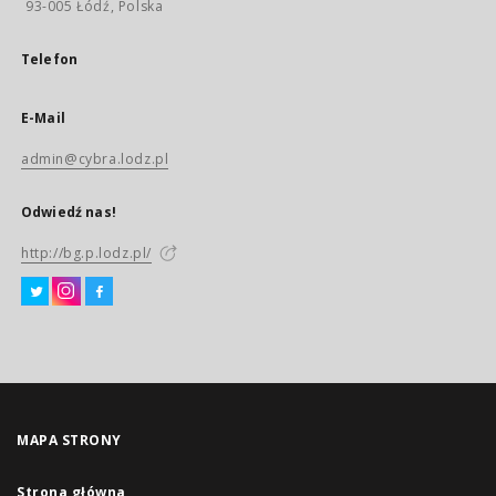
93-005 Łódź, Polska
Telefon
E-Mail
admin@cybra.lodz.pl
Odwiedź nas!
http://bg.p.lodz.pl/
MAPA STRONY
Strona główna