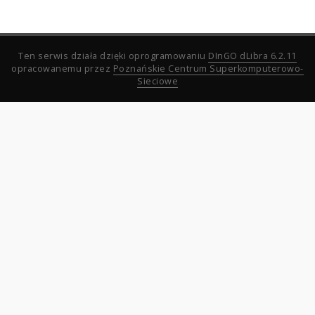
Ten serwis działa dzięki oprogramowaniu
DInGO dLibra 6.2.11
opracowanemu przez
Poznańskie Centrum Superkomputerowo-
Sieciowe