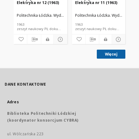
Elektryka nr 12 (1963)
Elektryka nr 11 (1963)
In
Politechnika Łódzka. Wydział Elektrotechniki, Elektroniki, Informatyki i
Politechnika Łódzka. Wydział Elektrot
Pol
1963
1963
199
zeszyt naukowy PŁ dokument piśmienniczy; dokument elektroniczny
zeszyt naukowy PŁ dokum
Więcej
DANE KONTAKTOWE
Adres
Biblioteka Politechniki Łódzkiej
(koordynator konsorcjum CYBRA)
ul. Wólczańska 223