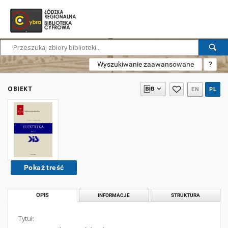
Wyszukiwanie zaawansowane
?
OBIEKT
EN
PL
Pokaż treść
OPIS
INFORMACJE
STRUKTURA
Tytuł: