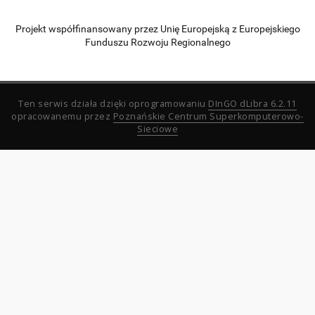
Projekt współfinansowany przez Unię Europejską z Europejskiego
Funduszu Rozwoju Regionalnego
Ten serwis działa dzięki oprogramowaniu
DInGO dLibra 6.2.11
opracowanemu przez
Poznańskie Centrum Superkomputerowo-
Sieciowe