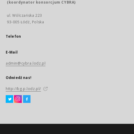
(koordynator konsorcjum CYBRA)
ul. Wólczańska 223
93-005 Łódź, Polska
Telefon
E-Mail
admin@cybra.lodz.pl
Odwiedź nas!
http://bg.p.lodz.pl/