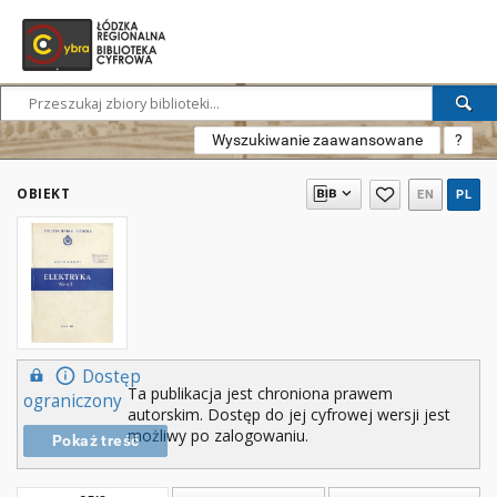
Wyszukiwanie zaawansowane
?
OBIEKT
EN
PL
Dostęp
Ta publikacja jest chroniona prawem
ograniczony
autorskim. Dostęp do jej cyfrowej wersji jest
możliwy po zalogowaniu.
Pokaż treść