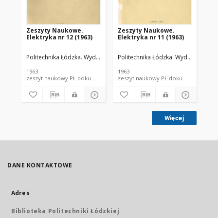
Zeszyty Naukowe.
Zeszyty Naukowe.
Ze
Elektryka nr 12 (1963)
Elektryka nr 11 (1963)
In
Politechnika Łódzka. Wydział Elektrotechniki, Elektroniki, Informatyki i
Politechnika Łódzka. Wydział Elektrot
Pol
1963
1963
199
zeszyt naukowy PŁ dokument piśmienniczy; dokument elektroniczny
zeszyt naukowy PŁ dokum
Więcej
DANE KONTAKTOWE
Adres
Biblioteka Politechniki Łódzkiej