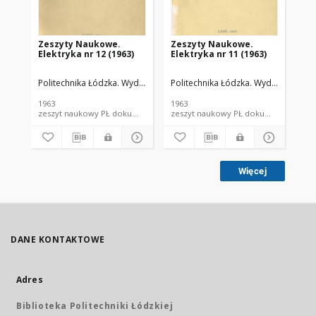
Zeszyty Naukowe.
Zeszyty Naukowe.
Ze
Elektryka nr 12 (1963)
Elektryka nr 11 (1963)
In
Politechnika Łódzka. Wydział Elektrotechniki, Elektroniki, Informatyki i
Politechnika Łódzka. Wydział Elektrot
Pol
1963
1963
199
zeszyt naukowy PŁ dokument piśmienniczy; dokument elektroniczny
zeszyt naukowy PŁ dokum
Więcej
DANE KONTAKTOWE
Adres
Biblioteka Politechniki Łódzkiej