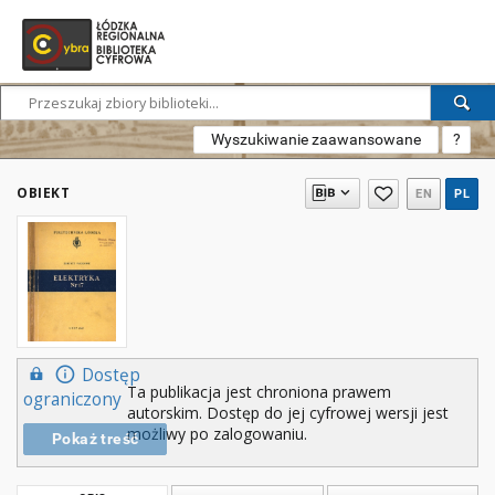
Wyszukiwanie zaawansowane
?
OBIEKT
EN
PL
Dostęp
Ta publikacja jest chroniona prawem
ograniczony
autorskim. Dostęp do jej cyfrowej wersji jest
możliwy po zalogowaniu.
Pokaż treść