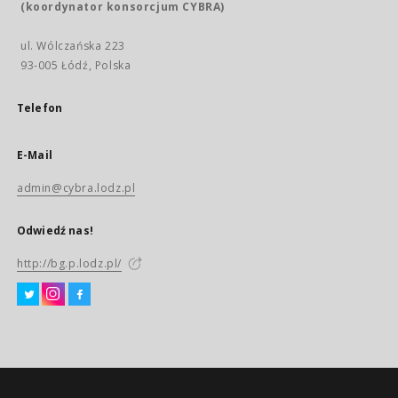
(koordynator konsorcjum CYBRA)
ul. Wólczańska 223
93-005 Łódź, Polska
Telefon
E-Mail
admin@cybra.lodz.pl
Odwiedź nas!
http://bg.p.lodz.pl/