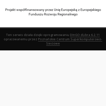
Projekt współfinansowany przez Unię Europejską z Europejskiego
Funduszu Rozwoju Regionalnego
Ten serwis działa dzięki oprogramowaniu
DInGO dLibra 6.2.11
opracowanemu przez
Poznańskie Centrum Superkomputerowo-
Sieciowe