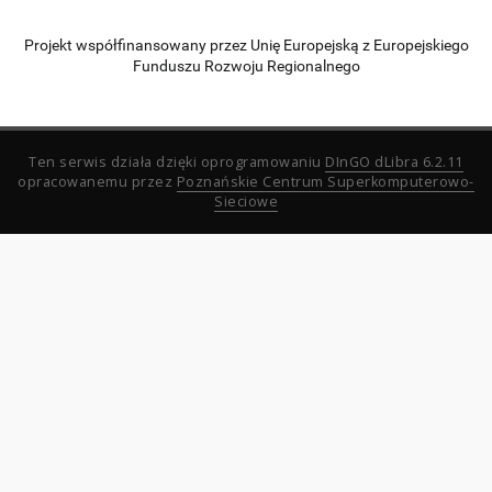
Projekt współfinansowany przez Unię Europejską z Europejskiego
Funduszu Rozwoju Regionalnego
Ten serwis działa dzięki oprogramowaniu
DInGO dLibra 6.2.11
opracowanemu przez
Poznańskie Centrum Superkomputerowo-
Sieciowe