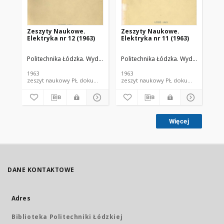
Zeszyty Naukowe.
Zeszyty Naukowe.
Ze
Elektryka nr 12 (1963)
Elektryka nr 11 (1963)
In
Politechnika Łódzka. Wydział Elektrotechniki, Elektroniki, Informatyki i
Politechnika Łódzka. Wydział Elektrot
Pol
1963
1963
199
zeszyt naukowy PŁ dokument piśmienniczy; dokument elektroniczny
zeszyt naukowy PŁ dokum
Więcej
DANE KONTAKTOWE
Adres
Biblioteka Politechniki Łódzkiej