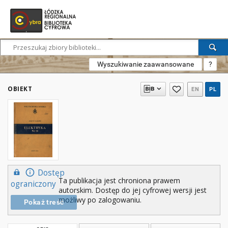
Wyszukiwanie zaawansowane
?
OBIEKT
EN
PL
Dostęp
Ta publikacja jest chroniona prawem
ograniczony
autorskim. Dostęp do jej cyfrowej wersji jest
możliwy po zalogowaniu.
Pokaż treść