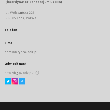
(koordynator konsorcjum CYBRA)
ul. Wólczańska 223
93-005 Łódź, Polska
Telefon
E-Mail
admin@cybra.lodz.pl
Odwiedź nas!
http://bg.p.lodz.pl/