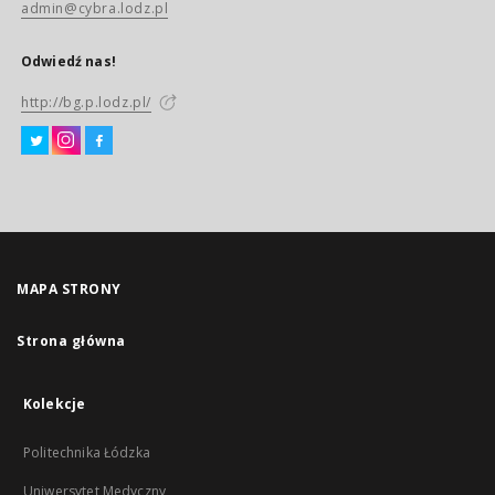
admin@cybra.lodz.pl
Odwiedź nas!
http://bg.p.lodz.pl/
MAPA STRONY
Strona główna
Kolekcje
Politechnika Łódzka
Uniwersytet Medyczny