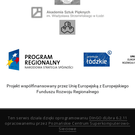
Projekt współfinansowany przez Unię Europejską z Europejskiego
Funduszu Rozwoju Regionalnego
Ten serwis działa dzięki oprogramowaniu
DInGO dLibra 6.2.11
opracowanemu przez
Poznańskie Centrum Superkomputerowo-
Sieciowe