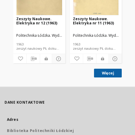
Zeszyty Naukowe.
Zeszyty Naukowe.
Ze
Elektryka nr 12 (1963)
Elektryka nr 11 (1963)
In
Politechnika Łódzka. Wydział Elektrotechniki, Elektroniki, Informatyki i
Politechnika Łódzka. Wydział Elektrot
Pol
1963
1963
199
zeszyt naukowy PŁ dokument piśmienniczy; dokument elektroniczny
zeszyt naukowy PŁ dokum
Więcej
DANE KONTAKTOWE
Adres
Biblioteka Politechniki Łódzkiej