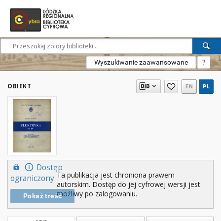
Wyszukiwanie zaawansowane
?
OBIEKT
EN
PL
Dostęp
Ta publikacja jest chroniona prawem
ograniczony
autorskim. Dostęp do jej cyfrowej wersji jest
możliwy po zalogowaniu.
Pokaż treść