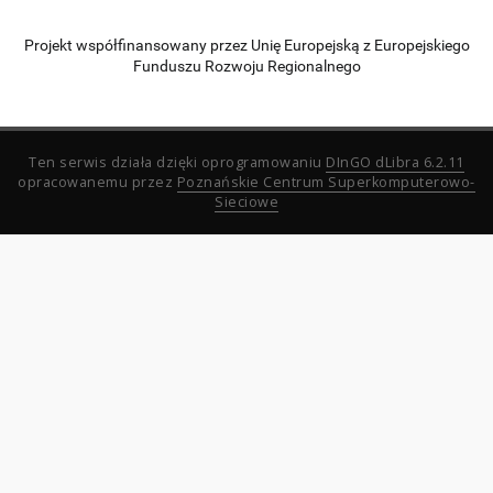
Projekt współfinansowany przez Unię Europejską z Europejskiego
Funduszu Rozwoju Regionalnego
Ten serwis działa dzięki oprogramowaniu
DInGO dLibra 6.2.11
opracowanemu przez
Poznańskie Centrum Superkomputerowo-
Sieciowe