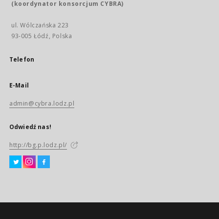
(koordynator konsorcjum CYBRA)
ul. Wólczańska 223
93-005 Łódź, Polska
Telefon
E-Mail
admin@cybra.lodz.pl
Odwiedź nas!
http://bg.p.lodz.pl/