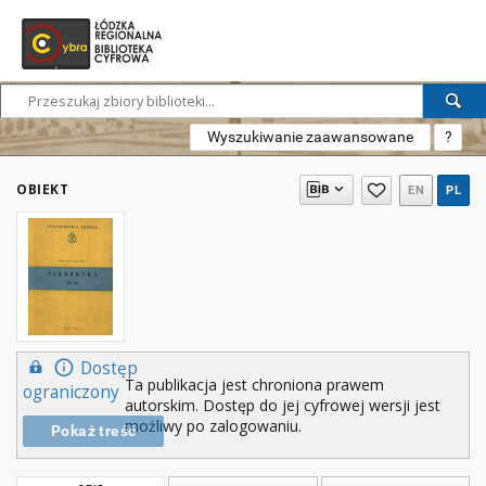
Wyszukiwanie zaawansowane
?
OBIEKT
EN
PL
Dostęp
Ta publikacja jest chroniona prawem
ograniczony
autorskim. Dostęp do jej cyfrowej wersji jest
możliwy po zalogowaniu.
Pokaż treść