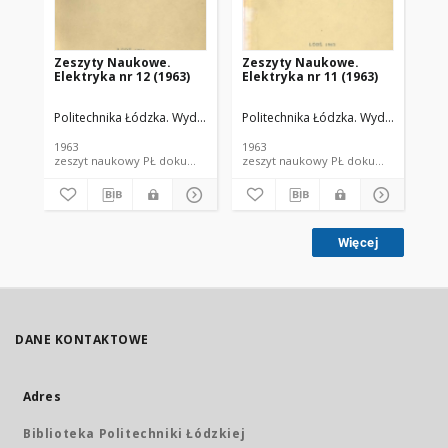
Zeszyty Naukowe.
Zeszyty Naukowe.
Ze
Elektryka nr 12 (1963)
Elektryka nr 11 (1963)
In
Politechnika Łódzka. Wydział Elektrotechniki, Elektroniki, Informatyki i
Politechnika Łódzka. Wydział Elektrot
Pol
1963
1963
199
zeszyt naukowy PŁ dokument piśmienniczy; dokument elektroniczny
zeszyt naukowy PŁ dokum
Więcej
DANE KONTAKTOWE
Adres
Biblioteka Politechniki Łódzkiej