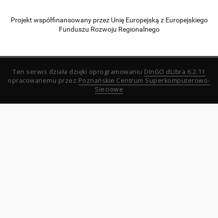
Projekt współfinansowany przez Unię Europejską z Europejskiego
Funduszu Rozwoju Regionalnego
Ten serwis działa dzięki oprogramowaniu
DInGO dLibra 6.2.11
opracowanemu przez
Poznańskie Centrum Superkomputerowo-
Sieciowe