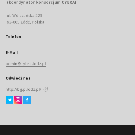
(koordynator konsorcjum CYBRA)
ul. Wólczańska 223
93-005 Łódź, Polska
Telefon
E-Mail
admin@cybra.lodz.pl
Odwiedź nas!
http://bg.p.lodz.pl/