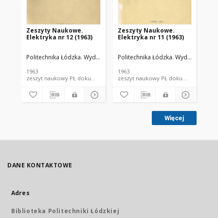
Zeszyty Naukowe.
Zeszyty Naukowe.
Ze
Elektryka nr 12 (1963)
Elektryka nr 11 (1963)
In
Politechnika Łódzka. Wydział Elektrotechniki, Elektroniki, Informatyki i
Politechnika Łódzka. Wydział Elektrot
Pol
1963
1963
199
zeszyt naukowy PŁ dokument piśmienniczy; dokument elektroniczny
zeszyt naukowy PŁ dokum
Więcej
DANE KONTAKTOWE
Adres
Biblioteka Politechniki Łódzkiej