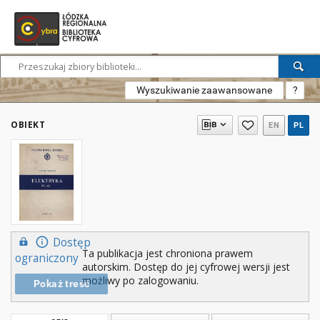
Wyszukiwanie zaawansowane
?
OBIEKT
EN
PL
Dostęp
Ta publikacja jest chroniona prawem
ograniczony
autorskim. Dostęp do jej cyfrowej wersji jest
możliwy po zalogowaniu.
Pokaż treść