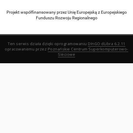
Projekt współfinansowany przez Unię Europejską z Europejskiego
Funduszu Rozwoju Regionalnego
Ten serwis działa dzięki oprogramowaniu
DInGO dLibra 6.2.11
opracowanemu przez
Poznańskie Centrum Superkomputerowo-
Sieciowe