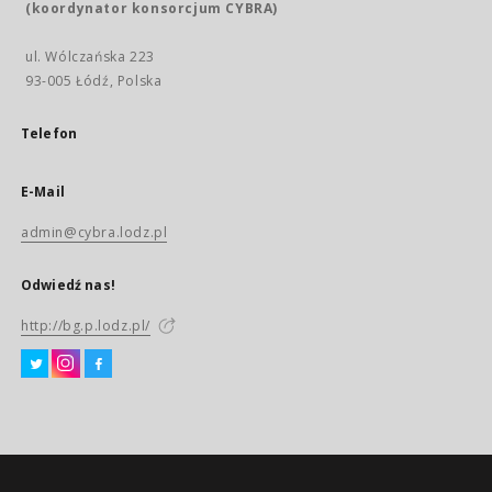
(koordynator konsorcjum CYBRA)
ul. Wólczańska 223
93-005 Łódź, Polska
Telefon
E-Mail
admin@cybra.lodz.pl
Odwiedź nas!
http://bg.p.lodz.pl/