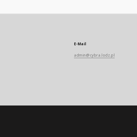
E-Mail
admin@cybra.lodz.pl