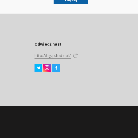
Odwiedź nas!
http://bg.p.lodz.pl/