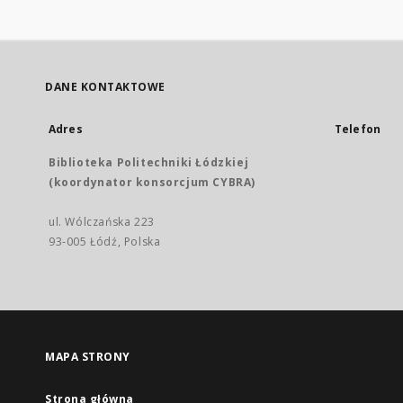
DANE KONTAKTOWE
Adres
Telefon
Biblioteka Politechniki Łódzkiej
(koordynator konsorcjum CYBRA)
ul. Wólczańska 223
93-005 Łódź, Polska
MAPA STRONY
Strona główna