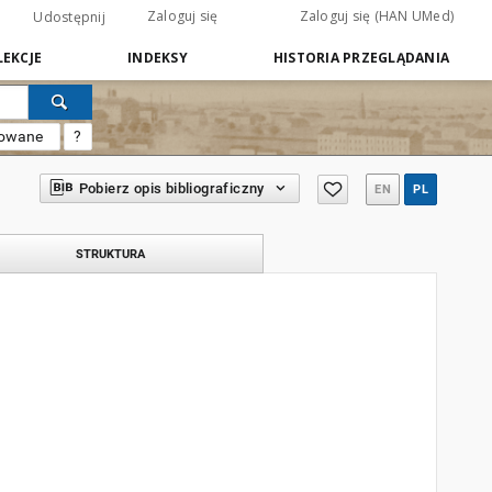
Zaloguj się
Zaloguj się (HAN UMed)
Udostępnij
EKCJE
INDEKSY
HISTORIA PRZEGLĄDANIA
sowane
?
Pobierz opis bibliograficzny
EN
PL
STRUKTURA