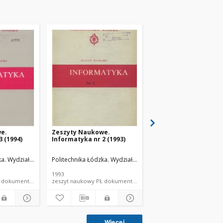
e.
Zeszyty Naukowe.
Zeszyty Naukowe.
 (1994)
Informatyka nr 2 (1993)
Informatyka nr 1 (199
i, Informatyki i Automatyki.
a. Wydział Elektrotechniki, Elektroniki, Informatyki i Automatyki.
Politechnika Łódzka. Wydział Elektrotechniki, Elektroniki, Info
Kącki, Edward. Red. nauk.
Politechnika Łódzka. Wydz
Kącki, Edward. 
1993
1991
zeszyt naukowy PŁ dokument piśmienniczy
zeszyt naukowy PŁ dokument piśmienniczy
zeszyt na
Więcej