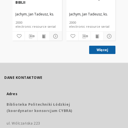
BIBLII
OD
IN
Jachym, Jan Tadeusz, ks.
Jachym, Jan Tadeusz, ks.
Jac
2000
2000
199
electronic resource serial
electronic resource serial
Więcej
DANE KONTAKTOWE
Adres
Biblioteka Politechniki Łódzkiej
(koordynator konsorcjum CYBRA)
ul. Wólczańska 223