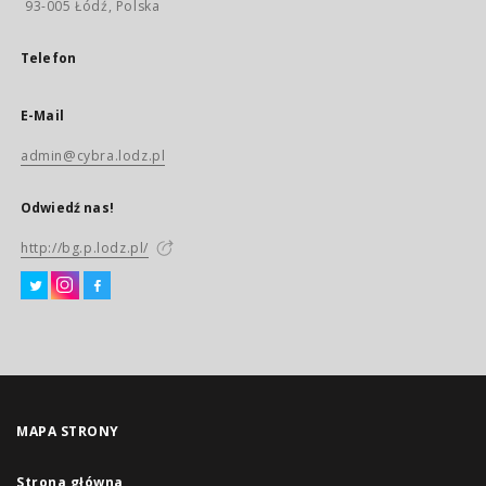
93-005 Łódź, Polska
Telefon
E-Mail
admin@cybra.lodz.pl
Odwiedź nas!
http://bg.p.lodz.pl/
MAPA STRONY
Strona główna