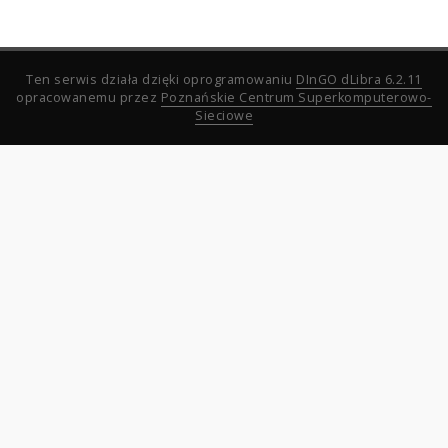
Ten serwis działa dzięki oprogramowaniu
DInGO dLibra 6.2.11
opracowanemu przez
Poznańskie Centrum Superkomputerowo-
Sieciowe