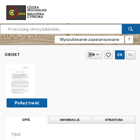
Wyszukiwanie zaawansowane
?
OBIEKT
EN
PL
Pokaż treść
OPIS
INFORMACJE
STRUKTURA
Tytuł: