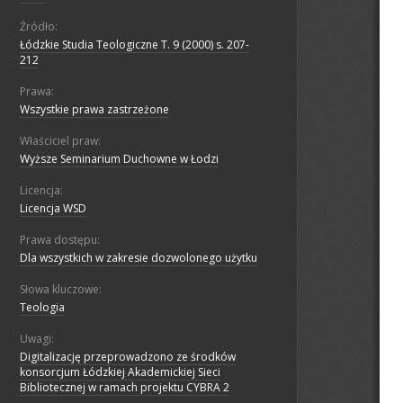
Źródło:
Łódzkie Studia Teologiczne T. 9 (2000) s. 207-
212
Prawa:
Wszystkie prawa zastrzeżone
Właściciel praw:
Wyższe Seminarium Duchowne w Łodzi
Licencja:
Licencja WSD
Prawa dostępu:
Dla wszystkich w zakresie dozwolonego użytku
Słowa kluczowe:
Teologia
Uwagi:
Digitalizację przeprowadzono ze środków
konsorcjum Łódzkiej Akademickiej Sieci
Bibliotecznej w ramach projektu CYBRA 2