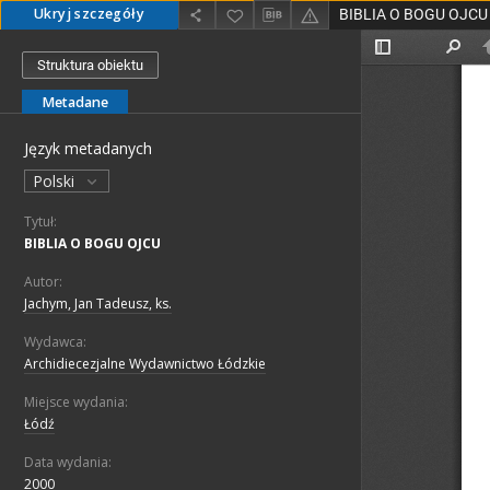
Ukryj szczegóły
BIBLIA O BOGU OJCU
Struktura obiektu
Metadane
Język metadanych
Polski
Tytuł:
BIBLIA O BOGU OJCU
Autor:
Jachym, Jan Tadeusz, ks.
Wydawca:
Archidiecezjalne Wydawnictwo Łódzkie
Miejsce wydania:
Łódź
Data wydania:
2000