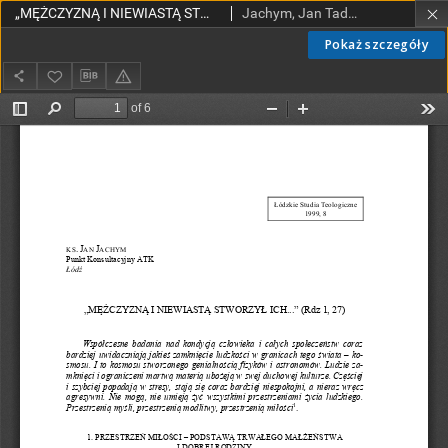
„MĘŻCZYZNĄ I NIEWIASTĄ STWORZYŁ ICH...” (Rdz 1, 27)
Jachym, Jan Tadeusz, ks.
Pokaż szczegóły