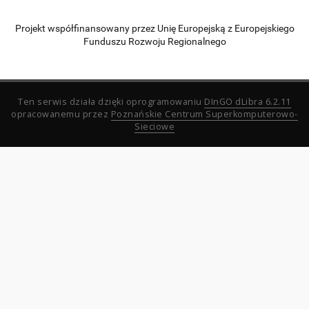
Projekt współfinansowany przez Unię Europejską z Europejskiego
Funduszu Rozwoju Regionalnego
Ten serwis działa dzięki oprogramowaniu
DInGO dLibra 6.2.11
opracowanemu przez
Poznańskie Centrum Superkomputerowo-
Sieciowe