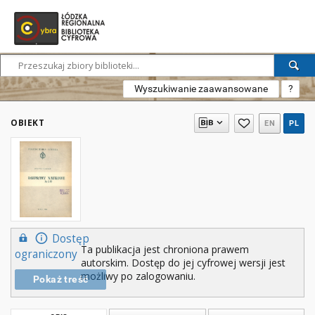
Wyszukiwanie zaawansowane
?
OBIEKT
EN
PL
Dostęp
Ta publikacja jest chroniona prawem
ograniczony
autorskim. Dostęp do jej cyfrowej wersji jest
możliwy po zalogowaniu.
Pokaż treść