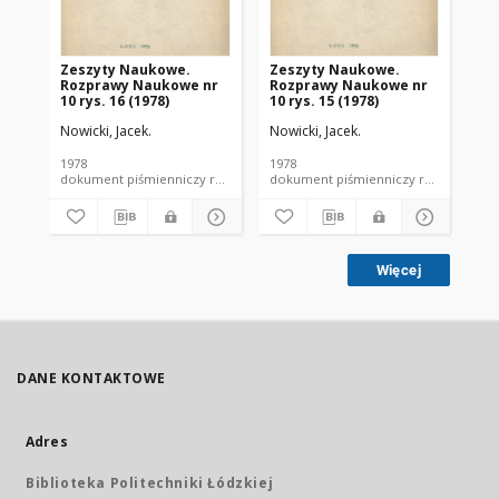
Zeszyty Naukowe.
Zeszyty Naukowe.
Ze
Rozprawy Naukowe nr
Rozprawy Naukowe nr
Ro
10 rys. 16 (1978)
10 rys. 15 (1978)
10 
Nowicki, Jacek.
Nowicki, Jacek.
Now
1978
1978
197
dokument piśmienniczy rozprawa naukowa PŁ
dokument piśmienniczy ro
Więcej
DANE KONTAKTOWE
Adres
Biblioteka Politechniki Łódzkiej