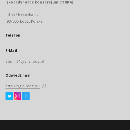
(koordynator konsorcjum CYBRA)
ul. Wólczańska 223
93-005 Łódź, Polska
Telefon
E-Mail
admin@cybra.lodz.pl
Odwiedź nas!
http://bg.p.lodz.pl/