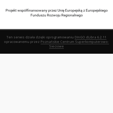
Projekt współfinansowany przez Unię Europejską z Europejskiego
Funduszu Rozwoju Regionalnego
Ten serwis działa dzięki oprogramowaniu
DInGO dLibra 6.2.11
opracowanemu przez
Poznańskie Centrum Superkomputerowo-
Sieciowe