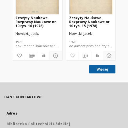
Zeszyty Naukowe.
Zeszyty Naukowe.
Ze
Rozprawy Naukowe nr
Rozprawy Naukowe nr
Ro
10 rys. 16 (1978)
10 rys. 15 (1978)
10 
Nowicki, Jacek.
Nowicki, Jacek.
Now
1978
1978
197
dokument piśmienniczy rozprawa naukowa PŁ
dokument piśmienniczy ro
Więcej
DANE KONTAKTOWE
Adres
Biblioteka Politechniki Łódzkiej