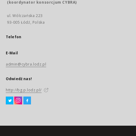
(koordynator konsorcjum CYBRA)
ul. Wólczańska 223
93-005 Łódź, Polska
Telefon
E-Mail
admin@cybra.lodz.pl
Odwiedź nas!
http://bg.p.lodz.pl/