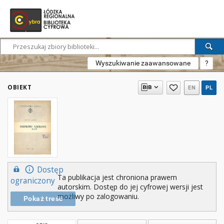
Wyszukiwanie zaawansowane
?
OBIEKT
EN
PL
Dostęp
Ta publikacja jest chroniona prawem
ograniczony
autorskim. Dostęp do jej cyfrowej wersji jest
możliwy po zalogowaniu.
Pokaż treść