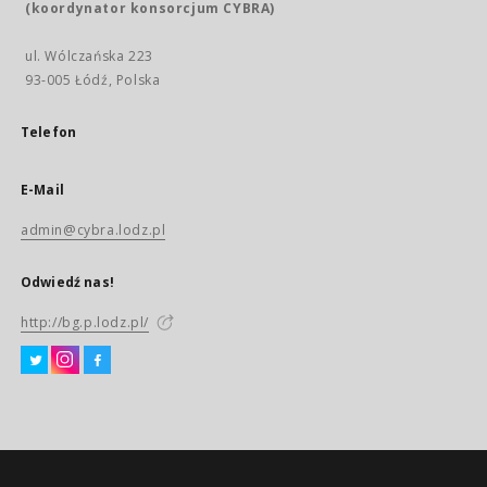
(koordynator konsorcjum CYBRA)
ul. Wólczańska 223
93-005 Łódź, Polska
Telefon
E-Mail
admin@cybra.lodz.pl
Odwiedź nas!
http://bg.p.lodz.pl/