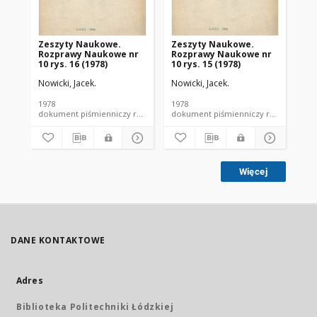
Zeszyty Naukowe.
Zeszyty Naukowe.
Ze
Rozprawy Naukowe nr
Rozprawy Naukowe nr
Ro
10 rys. 16 (1978)
10 rys. 15 (1978)
10 
Nowicki, Jacek.
Nowicki, Jacek.
Now
1978
1978
197
dokument piśmienniczy rozprawa naukowa PŁ
dokument piśmienniczy ro
Więcej
DANE KONTAKTOWE
Adres
Biblioteka Politechniki Łódzkiej