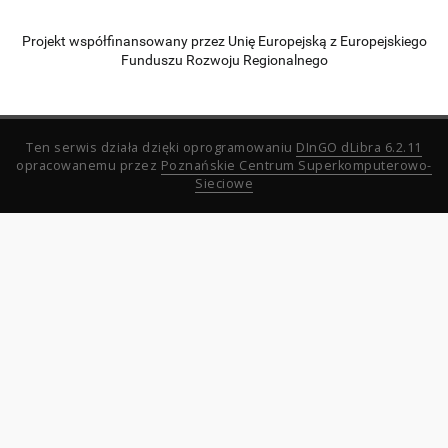
Projekt współfinansowany przez Unię Europejską z Europejskiego
Funduszu Rozwoju Regionalnego
Ten serwis działa dzięki oprogramowaniu
DInGO dLibra 6.2.11
opracowanemu przez
Poznańskie Centrum Superkomputerowo-
Sieciowe