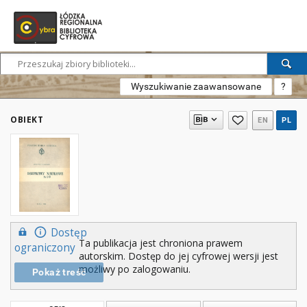
Wyszukiwanie zaawansowane
?
OBIEKT
EN
PL
Dostęp
Ta publikacja jest chroniona prawem
ograniczony
autorskim. Dostęp do jej cyfrowej wersji jest
możliwy po zalogowaniu.
Pokaż treść