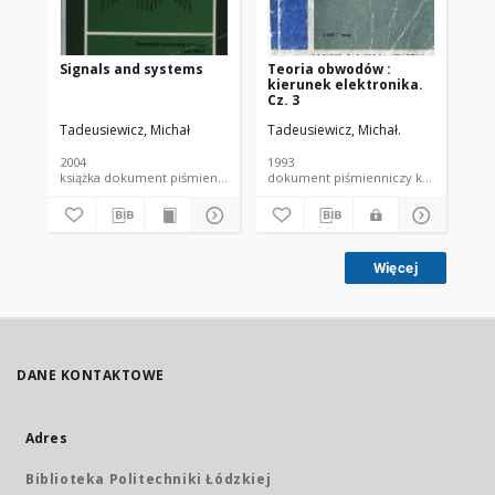
Signals and systems
Teoria obwodów :
Te
kierunek elektronika.
Cz. 3
Tadeusiewicz, Michał
Tadeusiewicz, Michał.
Tad
2004
1993
199
książka dokument piśmienniczy
dokument piśmienniczy ksi
Więcej
DANE KONTAKTOWE
Adres
Biblioteka Politechniki Łódzkiej