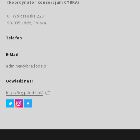
(koordynator konsorcjum CYBRA)
ul. Wólczańska 223
93-005 Łódź, Polska
Telefon
E-Mail
admin@cybra.lodz.pl
Odwiedź nas!
http://bg.p.lodz.pl/