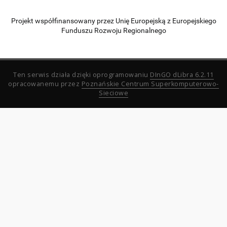
Projekt współfinansowany przez Unię Europejską z Europejskiego
Funduszu Rozwoju Regionalnego
Ten serwis działa dzięki oprogramowaniu
DInGO dLibra 6.2.11
opracowanemu przez
Poznańskie Centrum Superkomputerowo-
Sieciowe