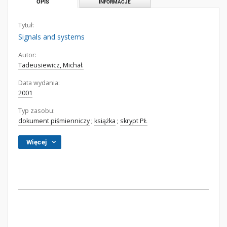
OPIS
INFORMACJE
Tytuł:
Signals and systems
Autor:
Tadeusiewicz, Michał.
Data wydania:
2001
Typ zasobu:
dokument piśmienniczy
;
książka
;
skrypt PŁ
Więcej