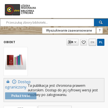
Wyszukiwanie zaawansowane
?
OBIEKT
EN
PL
Dostęp
Ta publikacja jest chroniona prawem
ograniczony
autorskim. Dostęp do jej cyfrowej wersji jest
możliwy po zalogowaniu.
Pokaż treść