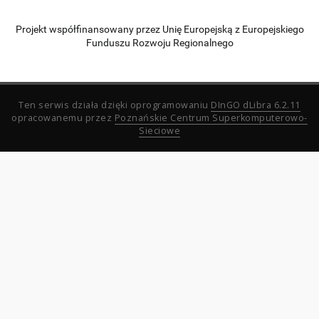
Projekt współfinansowany przez Unię Europejską z Europejskiego
Funduszu Rozwoju Regionalnego
Ten serwis działa dzięki oprogramowaniu
DInGO dLibra 6.2.11
opracowanemu przez
Poznańskie Centrum Superkomputerowo-
Sieciowe