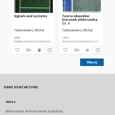
Signals and systems
Teoria obwodów :
Te
kierunek elektronika.
Cz. 3
Tadeusiewicz, Michał
Tadeusiewicz, Michał.
Tad
2004
1993
199
książka dokument piśmienniczy
dokument piśmienniczy ksi
Więcej
DANE KONTAKTOWE
Adres
Biblioteka Politechniki Łódzkiej