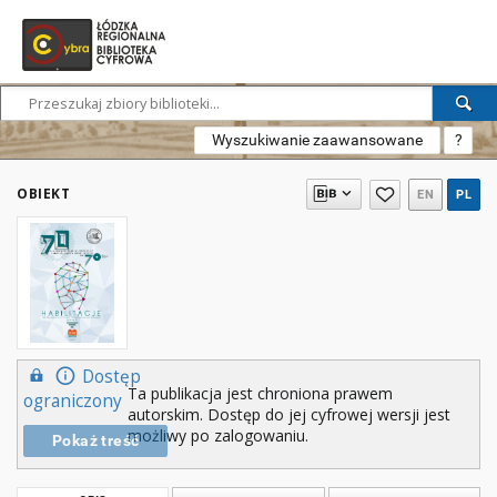
Wyszukiwanie zaawansowane
?
OBIEKT
EN
PL
Dostęp
Ta publikacja jest chroniona prawem
ograniczony
autorskim. Dostęp do jej cyfrowej wersji jest
możliwy po zalogowaniu.
Pokaż treść