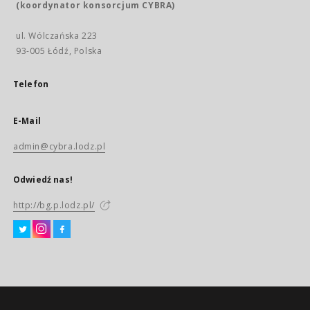
(koordynator konsorcjum CYBRA)
ul. Wólczańska 223
93-005 Łódź, Polska
Telefon
E-Mail
admin@cybra.lodz.pl
Odwiedź nas!
http://bg.p.lodz.pl/