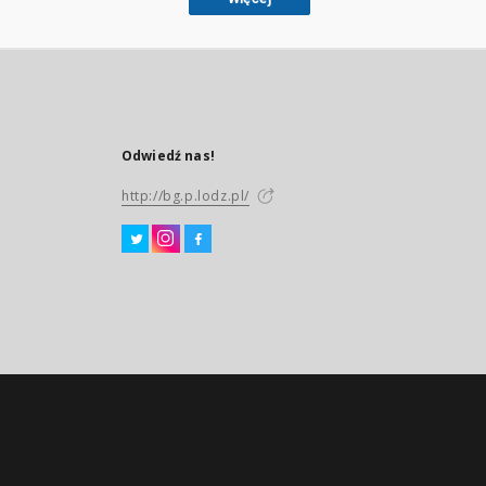
Odwiedź nas!
http://bg.p.lodz.pl/