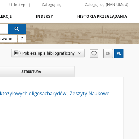
Zaloguj się
Zaloguj się (HAN UMed)
Udostępnij
EKCJE
INDEKSY
HISTORIA PRZEGLĄDANIA
sowane
?
Pobierz opis bibliograficzny
EN
PL
STRUKTURA
aktozylowych oligosacharydów ; Zeszyty Naukowe.