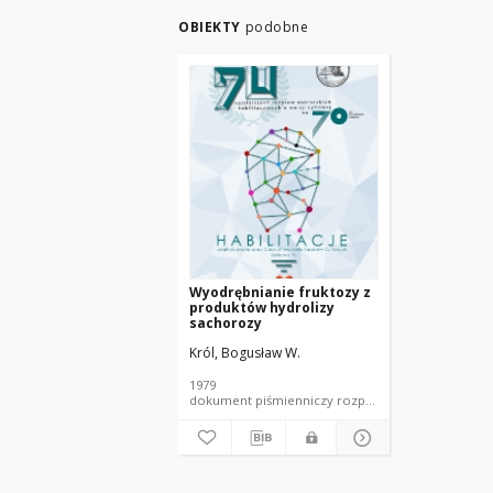
OBIEKTY
podobne
Wyodrębnianie fruktozy z
produktów hydrolizy
sachorozy
Król, Bogusław W.
1979
dokument piśmienniczy rozprawa naukowa PŁ