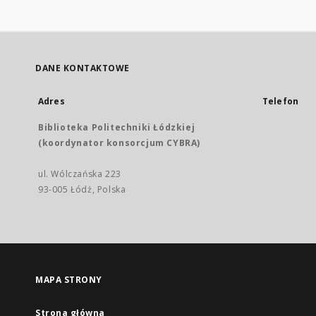
DANE KONTAKTOWE
Adres
Telefon
Biblioteka Politechniki Łódzkiej
(koordynator konsorcjum CYBRA)
ul. Wólczańska 223
93-005 Łódź, Polska
MAPA STRONY
Strona główna