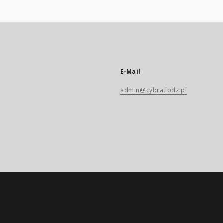
E-Mail
admin@cybra.lodz.pl