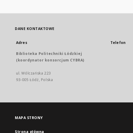
DANE KONTAKTOWE
Adres
Telefon
Biblioteka Politechniki Łódzkiej
(koordynator konsorcjum CYBRA)
ul. Wólczańska 223
93-005 Łódź, Polska
MAPA STRONY
Strona główna