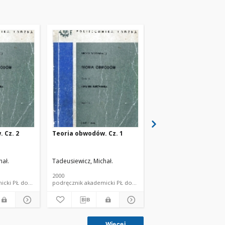
 Cz. 2
Teoria obwodów. Cz. 1
Signals and systems
hał.
Tadeusiewicz, Michał.
Tadeusiewicz, Michał.
2000
2001
podręcznik akademicki PŁ dokument piśmienniczy książka
podręcznik akademicki PŁ dokument piśmienniczy książka
Więcej