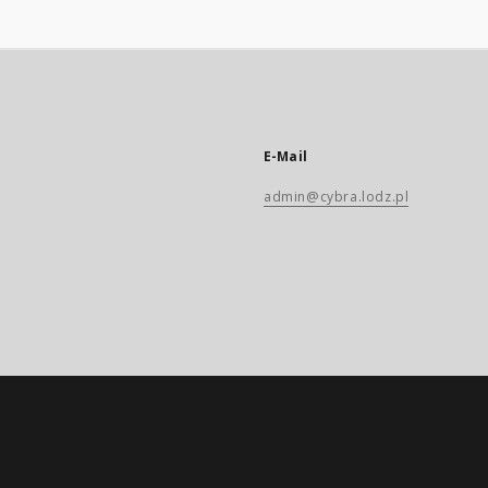
E-Mail
admin@cybra.lodz.pl