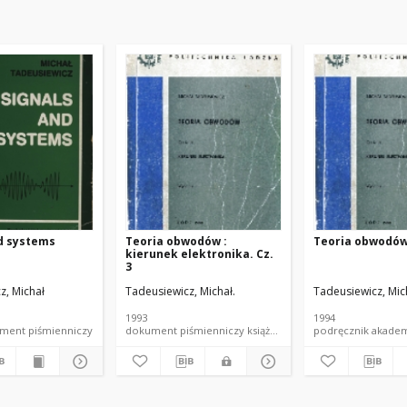
d systems
Teoria obwodów :
Teoria obwodów.
kierunek elektronika. Cz.
3
z, Michał
Tadeusiewicz, Michał.
Tadeusiewicz, Mic
1993
1994
a dokument piśmienniczy
dokument piśmienniczy książka skrypt PŁ