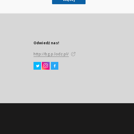
Odwiedź nas!
http://bg.p.lodz.pl/