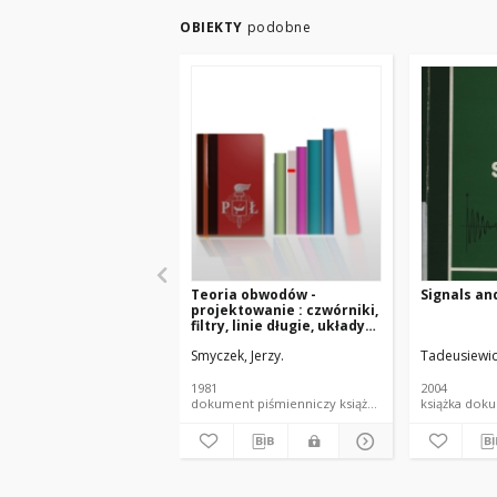
OBIEKTY
podobne
Teoria obwodów -
Signals an
projektowanie : czwórniki,
filtry, linie długie, układy
nieliniowe
Smyczek, Jerzy.
Tadeusiewic
1981
2004
dokument piśmienniczy książka skrypt PŁ
książk