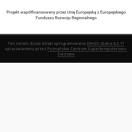
Projekt współfinansowany przez Unię Europejską z Europejskiego
Funduszu Rozwoju Regionalnego
Ten serwis działa dzięki oprogramowaniu
DInGO dLibra 6.2.11
opracowanemu przez
Poznańskie Centrum Superkomputerowo-
Sieciowe