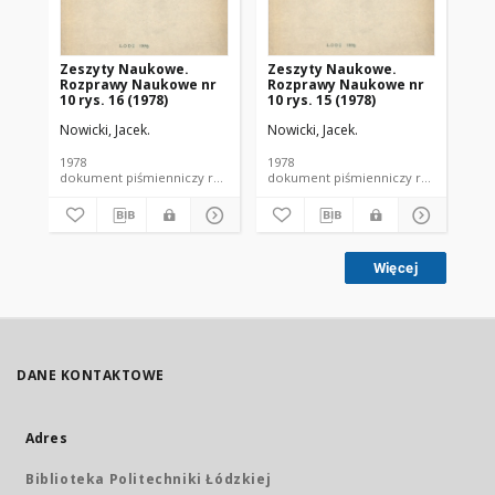
Zeszyty Naukowe.
Zeszyty Naukowe.
Ze
Rozprawy Naukowe nr
Rozprawy Naukowe nr
Ro
10 rys. 16 (1978)
10 rys. 15 (1978)
10 
Nowicki, Jacek.
Nowicki, Jacek.
Now
1978
1978
197
dokument piśmienniczy rozprawa naukowa PŁ
dokument piśmienniczy ro
Więcej
DANE KONTAKTOWE
Adres
Biblioteka Politechniki Łódzkiej