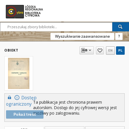
Wyszukiwanie zaawansowane
?
OBIEKT
EN
PL
Dostęp
Ta publikacja jest chroniona prawem
ograniczony
autorskim. Dostęp do jej cyfrowej wersji jest
możliwy po zalogowaniu.
Pokaż treść