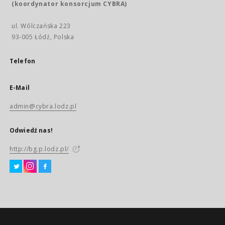
(koordynator konsorcjum CYBRA)
ul. Wólczańska 223
93-005 Łódź, Polska
Telefon
E-Mail
admin@cybra.lodz.pl
Odwiedź nas!
http://bg.p.lodz.pl/