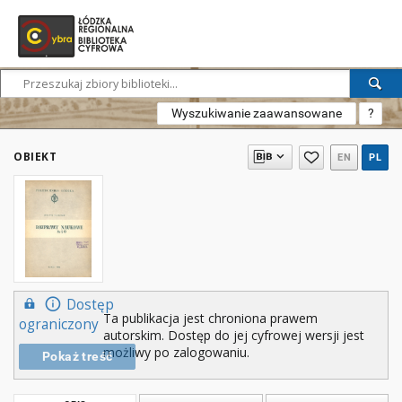
Wyszukiwanie zaawansowane
?
OBIEKT
EN
PL
Dostęp
Ta publikacja jest chroniona prawem
ograniczony
autorskim. Dostęp do jej cyfrowej wersji jest
możliwy po zalogowaniu.
Pokaż treść