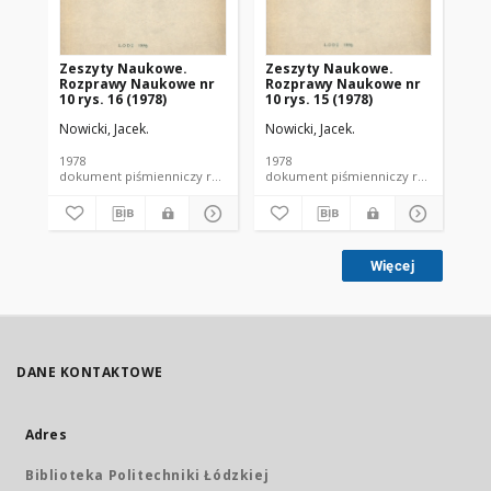
Zeszyty Naukowe.
Zeszyty Naukowe.
Ze
Rozprawy Naukowe nr
Rozprawy Naukowe nr
Ro
10 rys. 16 (1978)
10 rys. 15 (1978)
10 
Nowicki, Jacek.
Nowicki, Jacek.
Now
1978
1978
197
dokument piśmienniczy rozprawa naukowa PŁ
dokument piśmienniczy ro
Więcej
DANE KONTAKTOWE
Adres
Biblioteka Politechniki Łódzkiej