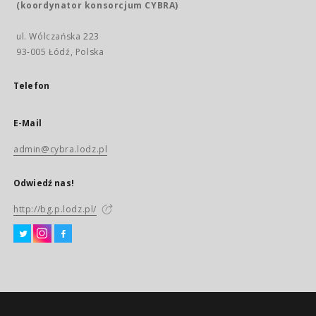
(koordynator konsorcjum CYBRA)
ul. Wólczańska 223
93-005 Łódź, Polska
Telefon
E-Mail
admin@cybra.lodz.pl
Odwiedź nas!
http://bg.p.lodz.pl/