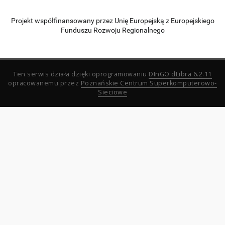
Projekt współfinansowany przez Unię Europejską z Europejskiego
Funduszu Rozwoju Regionalnego
Ten serwis działa dzięki oprogramowaniu
DInGO dLibra 6.2.11
opracowanemu przez
Poznańskie Centrum Superkomputerowo-
Sieciowe