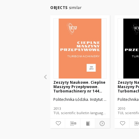
OBJECTS
similar
Zeszyty Naukowe. Cieplne
Zeszyty N
Maszyny Przepływowe.
Maszyny P
Turbomachinery nr 144
Turbomach
(2013)
(2010)
Politechnika Łódzka. Instytut Maszyn Przepływow
Politechnik
2013
2010
TUL scientific bulletin language document