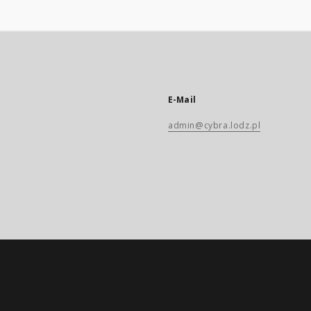
E-Mail
admin@cybra.lodz.pl