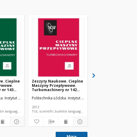
e. Cieplne
Zeszyty Naukowe. Cieplne
Zeszyty Naukowe. Ci
ywowe.
Maszyny Przepływowe.
Maszyny Przepływow
 nr 143
Turbomachinery nr 142
Turbomachinery nr 1
(2012)
(2011)
ka. Instytut Maszyn Przepływowych.
Politechnika Łódzka. Instytut Maszyn Przepływowych.
Politechnika Łódzka. In
2012
2011
TUL scientific bulletin language document
TUL scientific bulletin language document
TUL sc
More