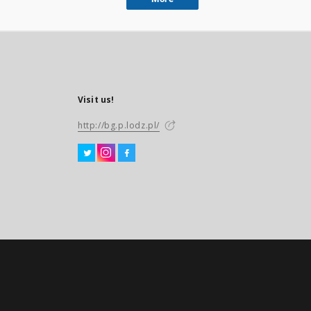
Visit us!
http://bg.p.lodz.pl/