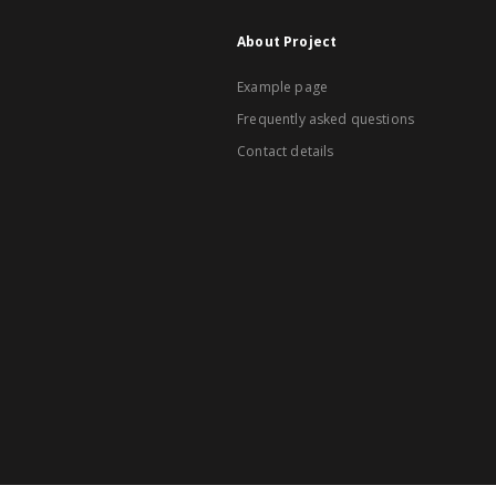
About Project
Example page
Frequently asked questions
Contact details