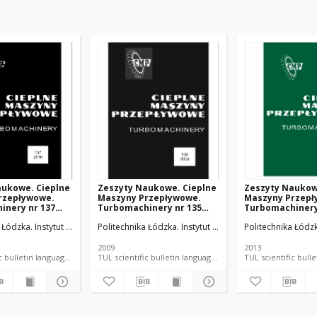
aukowe. Cieplne
Zeszyty Naukowe. Cieplne
Zeszyty Naukow
rzepływowe.
Maszyny Przepływowe.
Maszyny Przepł
inery nr 137
Turbomachinery nr 135
Turbomachinery
(2009)
(2013)
ych.
a Łódzka. Instytut Maszyn Przepływowych.
Politechnika Łódzka. Instytut Maszyn Przepływowych.
Politechnika Łódz
2009
2013
TUL scientific bulletin language document
TUL scientific bulletin language document