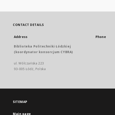
CONTACT DETAILS
Address
Phone
Biblioteka Politechniki Łódzkiej
(koordynator konsorcjum CYBRA)
ul. Wólczańska 223
93-005 Łódź, Polska
SITEMAP
Main page