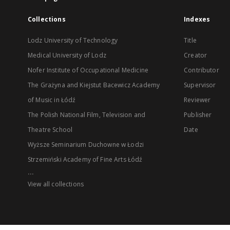
Collections
Indexes
Lodz University of Technology
Title
Medical University of Lodz
Creator
Nofer Institute of Occupational Medicine
Contributor
The Grażyna and Kiejstut Bacewicz Academy
Supervisor
of Music in Łódź
Reviewer
The Polish National Film, Television and
Publisher
Theatre School
Date
Wyższe Seminarium Duchowne w Łodzi
Strzemiński Academy of Fine Arts Łódź
...
View all collections