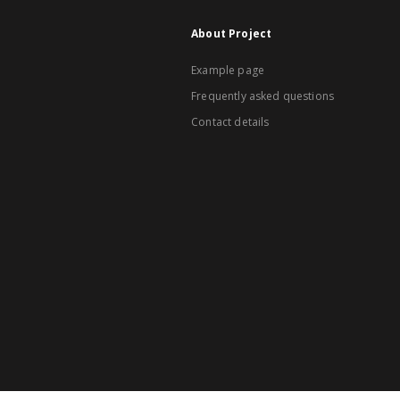
About Project
Example page
Frequently asked questions
Contact details