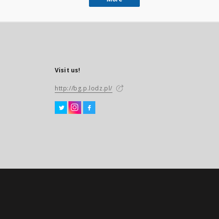
Visit us!
http://bg.p.lodz.pl/