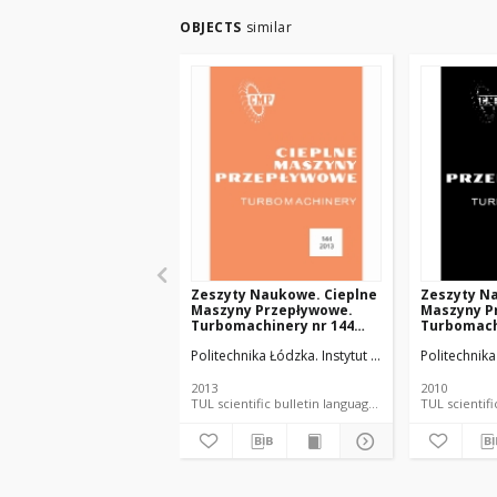
OBJECTS
similar
Zeszyty Naukowe. Cieplne
Zeszyty N
Maszyny Przepływowe.
Maszyny P
Turbomachinery nr 144
Turbomach
(2013)
(2010)
Politechnika Łódzka. Instytut Maszyn Przepływow
Politechnik
2013
2010
TUL scientific bulletin language document