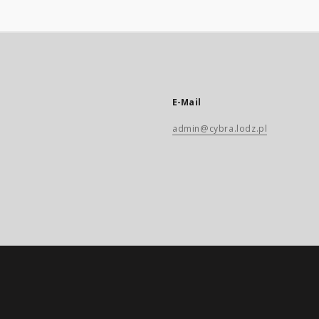
E-Mail
admin@cybra.lodz.pl