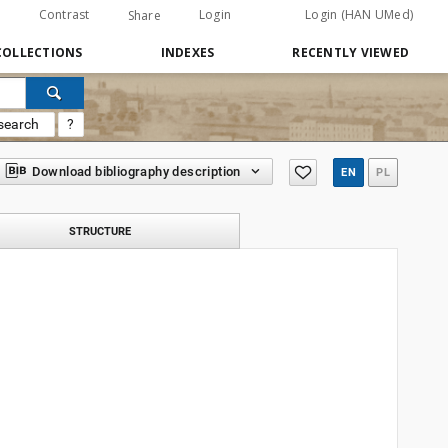
Contrast
Login
Login (HAN UMed)
Share
COLLECTIONS
INDEXES
RECENTLY VIEWED
search
?
Download bibliography description
EN
PL
STRUCTURE