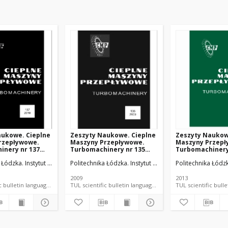
aukowe. Cieplne
Zeszyty Naukowe. Cieplne
Zeszyty Naukow
rzepływowe.
Maszyny Przepływowe.
Maszyny Przepł
inery nr 137
Turbomachinery nr 135
Turbomachinery
(2009)
(2013)
ych.
a Łódzka. Instytut Maszyn Przepływowych.
Politechnika Łódzka. Instytut Maszyn Przepływowych.
Politechnika Łódz
2009
2013
TUL scientific bulletin language document
TUL scientific bulletin language document