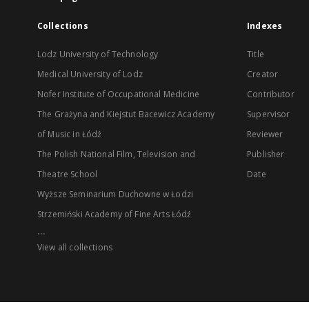
Collections
Indexes
Lodz University of Technology
Title
Medical University of Lodz
Creator
Nofer Institute of Occupational Medicine
Contributor
The Grażyna and Kiejstut Bacewicz Academy
Supervisor
of Music in Łódź
Reviewer
The Polish National Film, Television and
Publisher
Theatre School
Date
Wyższe Seminarium Duchowne w Łodzi
Strzemiński Academy of Fine Arts Łódź
...
View all collections