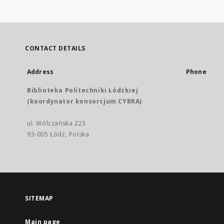
CONTACT DETAILS
Address
Phone
Biblioteka Politechniki Łódzkiej
(koordynator konsorcjum CYBRA)
ul. Wólczańska 223
93-005 Łódź, Polska
SITEMAP
Main page