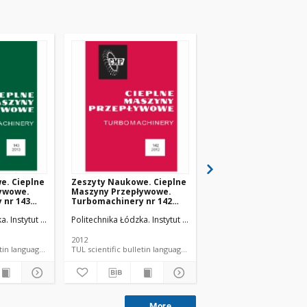
e. Cieplne
Zeszyty Naukowe. Cieplne
Zeszyty Naukowe. Ci
ywowe.
Maszyny Przepływowe.
Maszyny Przepływow
 nr 143
Turbomachinery nr 142
Turbomachinery nr 1
(2012)
(2011)
ka. Instytut Maszyn Przepływowych.
Politechnika Łódzka. Instytut Maszyn Przepływowych.
Politechnika Łódzka. In
2012
2011
TUL scientific bulletin language document
TUL scientific bulletin language document
TUL sc
More