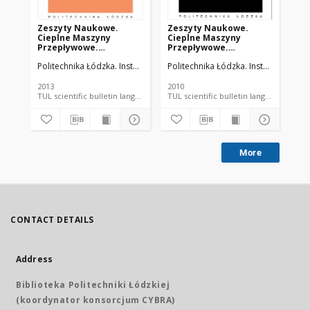
Zeszyty Naukowe.
Zeszyty Naukowe.
Ze
Cieplne Maszyny
Cieplne Maszyny
Ci
Przepływowe.
Przepływowe.
Pr
Turbomachinery nr 144
Turbomachinery nr 137
Tu
Politechnika Łódzka. Instytut Maszyn Przepływowych.
Politechnika Łódzka. Instytut Maszy
Pol
(2013)
(2010)
(20
2013
2010
200
TUL scientific bulletin language document
TUL scientific bulletin language 
More
CONTACT DETAILS
Address
Biblioteka Politechniki Łódzkiej
(koordynator konsorcjum CYBRA)