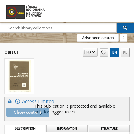
Advanced search
?
OBJECT
EN
PL
Access Limited
This publication is protected and available
only for logged users.
Show content
DESCRIPTION
INFORMATION
STRUCTURE