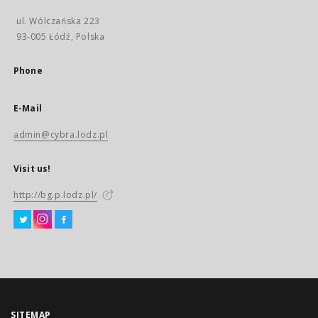
ul. Wólczańska 223
93-005 Łódź, Polska
Phone
E-Mail
admin@cybra.lodz.pl
Visit us!
http://bg.p.lodz.pl/
SITEMAP