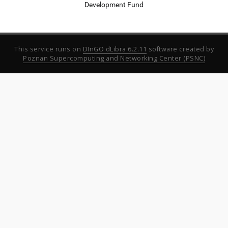
Development Fund
This service runs on
DInGO dLibra 6.2.11
software created by
Poznan Supercomputing and Networking Center (PSNC)