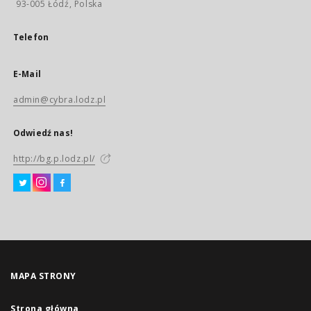
93-005 Łódź, Polska
Telefon
E-Mail
admin@cybra.lodz.pl
Odwiedź nas!
http://bg.p.lodz.pl/
MAPA STRONY
Strona główna