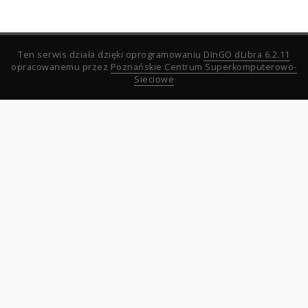
Ten serwis działa dzięki oprogramowaniu
DInGO dLibra 6.2.11
opracowanemu przez
Poznańskie Centrum Superkomputerowo-
Sieciowe