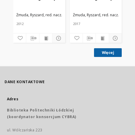
Żmuda, Ryszard, red. nacz.
Uniwersytet Medyczny w Łodzi
Żmuda, Ryszard, red. nacz.
Uniwers
Żmu
2012
2017
201
Więcej
DANE KONTAKTOWE
Adres
Biblioteka Politechniki Łódzkiej
(koordynator konsorcjum CYBRA)
ul. Wólczańska 223