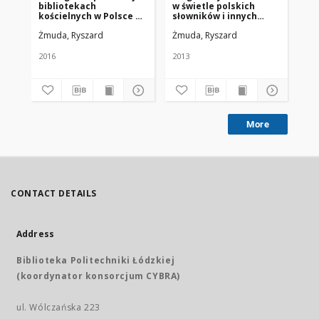
bibliotekach
w świetle polskich
pi
kościelnych w Polsce za
słowników i innych
po
lata 1945-2015
publikacji (1945-2013)
ko
Żmuda, Ryszard
Żmuda, Ryszard
Żm
2016
2013
201
More
CONTACT DETAILS
Address
Biblioteka Politechniki Łódzkiej
(koordynator konsorcjum CYBRA)
ul. Wólczańska 223