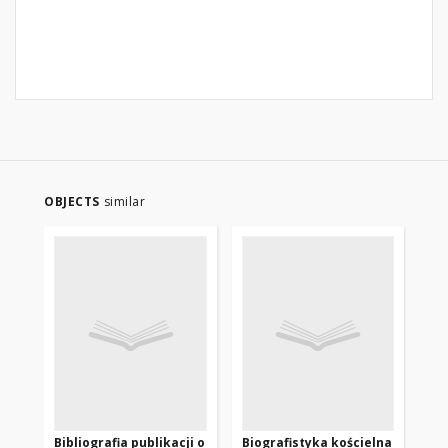
OBJECTS
similar
Bibliografia publikacji o
Biografistyka kościelna
Bib