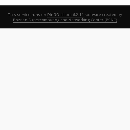
This service runs on
DInGO dLibra 6.2.11
software created by
Poznan Supercomputing and Networking Center (PSNC)