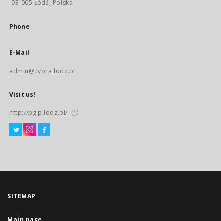
93-005 Łódź, Polska
Phone
E-Mail
admin@cybra.lodz.pl
Visit us!
http://bg.p.lodz.pl/
SITEMAP
Main page