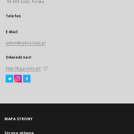
93-005 Łódź, Polska
Telefon
E-Mail
admin@cybra.lodz.pl
Odwiedź nas!
http://bg.p.lodz.pl/
MAPA STRONY
Strona główna