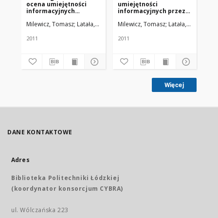
ocena umiejętności
umiejętności
cz
informacyjnych
informacyjnych przez
wy
studentów medycyny
studentów Wydziału
st
Milewicz, Tomasz; Latała, Barbara; Lipińska, Iga; Sacha, Tomasz; Stoch
Milewicz, Tomasz; Latała, Barbara; Li
Mil
Wydziału Lekarskiego
Lekarskiego UJ CM w
na
UJ CM w Krakowie -
Krakowie, a miejsce
um
pilotażowe badanie
ukończenia szkoły
in
2011
2011
201
ankietowe
średniej i znajomość
st
języków obcych przed
rozpoczęciem studiów
Więcej
DANE KONTAKTOWE
Adres
Biblioteka Politechniki Łódzkiej
(koordynator konsorcjum CYBRA)
ul. Wólczańska 223