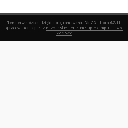
Ten serwis działa dzięki oprogramowaniu
DInGO dLibra 6.2.11
opracowanemu przez
Poznańskie Centrum Superkomputerowo-
Sieciowe