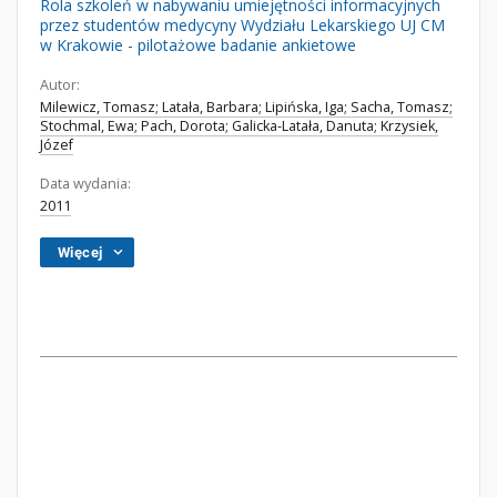
Rola szkoleń w nabywaniu umiejętności informacyjnych
przez studentów medycyny Wydziału Lekarskiego UJ CM
w Krakowie - pilotażowe badanie ankietowe
Autor:
Milewicz, Tomasz; Latała, Barbara; Lipińska, Iga; Sacha, Tomasz;
Stochmal, Ewa; Pach, Dorota; Galicka-Latała, Danuta; Krzysiek,
Józef
Data wydania:
2011
Więcej