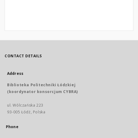
CONTACT DETAILS
Address
Biblioteka Politechniki Łódzkiej
(koordynator konsorcjum CYBRA)
ul. Wólczańska 223
93-005 Łódź, Polska
Phone