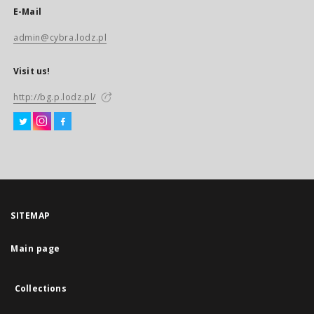
E-Mail
admin@cybra.lodz.pl
Visit us!
http://bg.p.lodz.pl/
SITEMAP
Main page
Collections