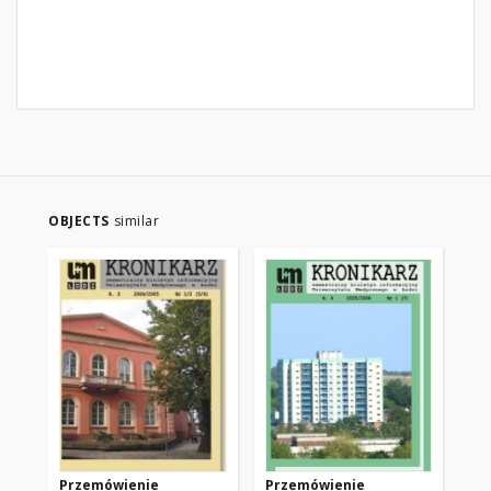
OBJECTS
similar
Przemówienie
Przemówienie
Pr