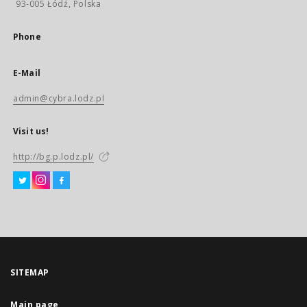
93-005 Łódź, Polska
Phone
E-Mail
admin@cybra.lodz.pl
Visit us!
http://bg.p.lodz.pl/
SITEMAP
Main page