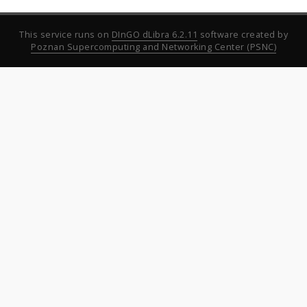
This service runs on
DInGO dLibra 6.2.11
software created by
Poznan Supercomputing and Networking Center (PSNC)