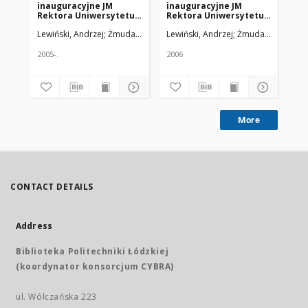
inauguracyjne JM
inauguracyjne JM
in
Rektora Uniwersytetu
Rektora Uniwersytetu
Re
Medycznego w Łodzi -
Medycznego w Łodzi
Me
Lewiński, Andrzej
Żmuda, Ryszard. Red. nacz.
Lewiński, Andrzej
Żmuda, Ryszard. R
Lew
prof. dr hab. Andrzeja
prof. dr hab. Andrzeja
pr
Lewińskiego
Lewińskiego
Le
2005-.
2006
200
More
CONTACT DETAILS
Address
Biblioteka Politechniki Łódzkiej
(koordynator konsorcjum CYBRA)
ul. Wólczańska 223