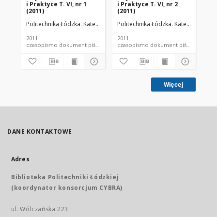
i Praktyce T. VI, nr 1
i Praktyce T. VI, nr 2
i P
(2011)
(2011)
(20
Politechnika Łódzka. Katedra Fizyki Budowli i Materiałów Budowlanych
Politechnika Łódzka. Katedra Fizyki
Pol
2011
2011
201
czasopismo dokument piśmienniczy
czasopismo dokument piśmienniczy
Więcej
DANE KONTAKTOWE
Adres
Biblioteka Politechniki Łódzkiej
(koordynator konsorcjum CYBRA)
ul. Wólczańska 223