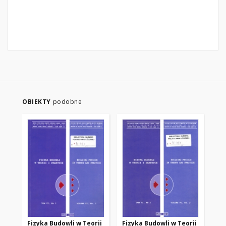
OBIEKTY
podobne
Fizyka Budowli w Teorii
Fizyka Budowli w Teorii
Fi