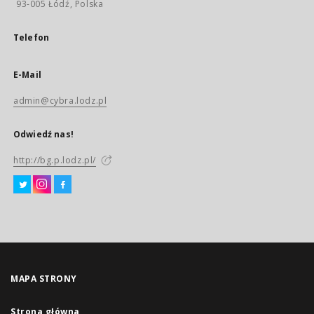
93-005 Łódź, Polska
Telefon
E-Mail
admin@cybra.lodz.pl
Odwiedź nas!
http://bg.p.lodz.pl/
MAPA STRONY
Strona główna