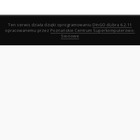
Ten serwis działa dzięki oprogramowaniu
DInGO dLibra 6.2.11
opracowanemu przez
Poznańskie Centrum Superkomputerowo-
Sieciowe