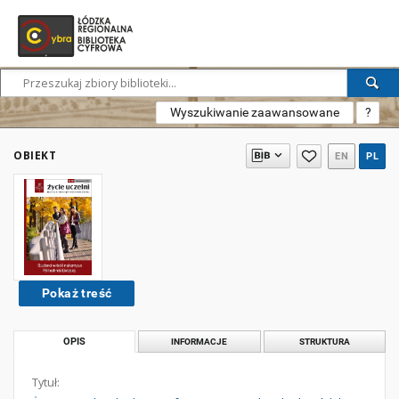
Wyszukiwanie zaawansowane
?
OBIEKT
EN
PL
Pokaż treść
OPIS
INFORMACJE
STRUKTURA
Tytuł: