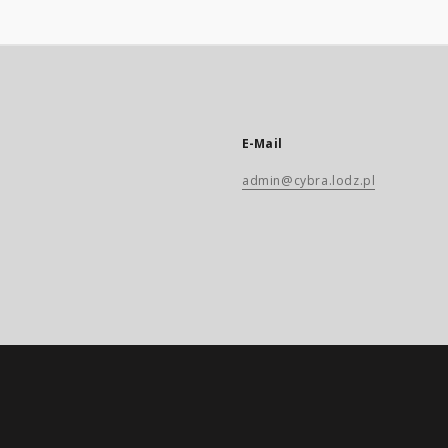
E-Mail
admin@cybra.lodz.pl