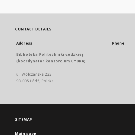
CONTACT DETAILS
Address
Phone
Biblioteka Politechniki Łódzkiej
(koordynator konsorcjum CYBRA)
ul. Wólczańska 223
93-005 Łódź, Polska
SITEMAP
Main page