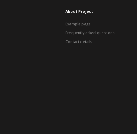
About Project
Example page
Frequently asked questions
Contact details