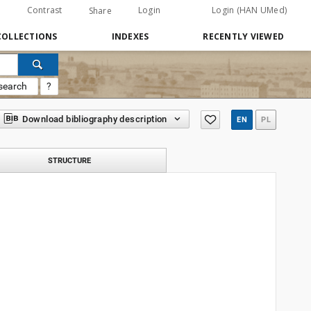
Contrast
Login
Login (HAN UMed)
Share
COLLECTIONS
INDEXES
RECENTLY VIEWED
search
?
Download bibliography description
EN
PL
STRUCTURE