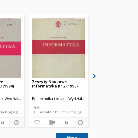
e.
Zeszyty Naukowe.
Zeszyty Naukowe.
 (1994)
Informatyka nr 2 (1993)
Informatyka nr 1 (199
i, Informatyki i Automatyki.
a. Wydział Elektrotechniki, Elektroniki, Informatyki i Automatyki.
Politechnika Łódzka. Wydział Elektrotechniki, Elektroniki, Info
Kącki, Edward. Red. nauk.
Politechnika Łódzka. Wydz
Kącki, Edward. 
1993
1991
TUL scientific bulletin language document
TUL scientific bulletin language document
TUL sc
More