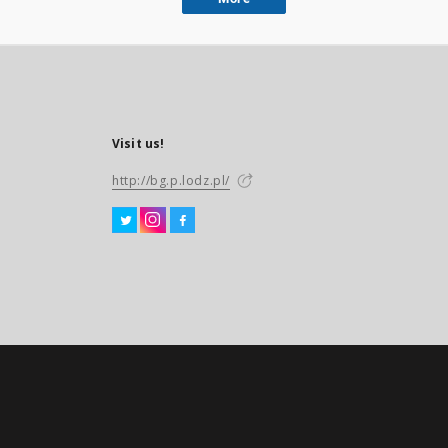
Visit us!
http://bg.p.lodz.pl/