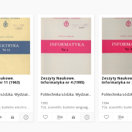
aukowe.
Zeszyty Naukowe.
Zeszyty Naukow
r 11 (1963)
Informatyka nr 4 (1995)
Informatyka nr 3
troniki, Informatyki i Automatyki.
 Łódzka. Wydział Elektrotechniki, Elektroniki, Informatyki i Automatyki.
Politechnika Łódzka. Wydział Elektrotechniki, Elektronik
Politechnika Łódzk
1995
1994
; language document
TUL scientific bulletin electronic resource; language document
TUL scientific bulletin language document