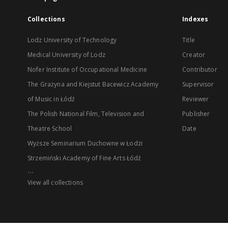
Collections
Indexes
Lodz University of Technology
Title
Medical University of Lodz
Creator
Nofer Institute of Occupational Medicine
Contributor
The Grażyna and Kiejstut Bacewicz Academy
Supervisor
of Music in Łódź
Reviewer
The Polish National Film, Television and
Publisher
Theatre School
Date
Wyższe Seminarium Duchowne w Łodzi
Strzemiński Academy of Fine Arts Łódź
...
View all collections