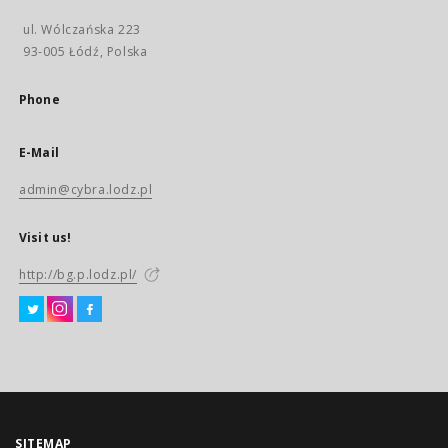
ul. Wólczańska 223
93-005 Łódź, Polska
Phone
E-Mail
admin@cybra.lodz.pl
Visit us!
http://bg.p.lodz.pl/
SITEMAP