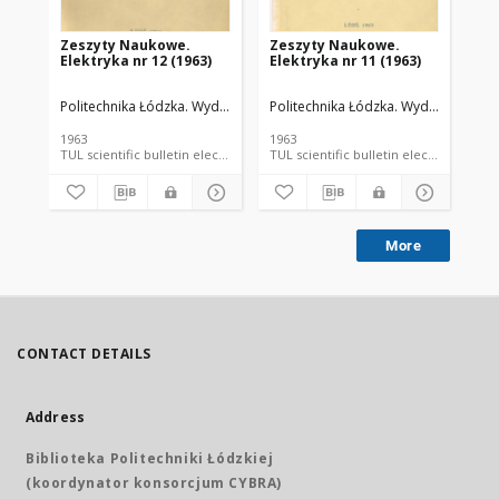
Zeszyty Naukowe.
Zeszyty Naukowe.
Ze
Elektryka nr 12 (1963)
Elektryka nr 11 (1963)
In
Politechnika Łódzka. Wydział Elektrotechniki, Elektroniki, Informatyki i
Politechnika Łódzka. Wydział Elektrot
Pol
1963
1963
199
TUL scientific bulletin electronic resource; language document
TUL scientific bulletin 
More
CONTACT DETAILS
Address
Biblioteka Politechniki Łódzkiej
(koordynator konsorcjum CYBRA)