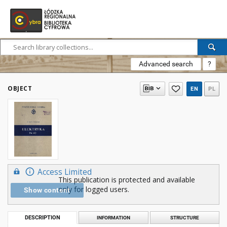
Advanced search
?
OBJECT
EN
PL
Access Limited
This publication is protected and available
only for logged users.
Show content
DESCRIPTION
INFORMATION
STRUCTURE