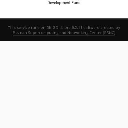
Development Fund
This service runs on
DInGO dLibra 6.2.11
software created by
Poznan Supercomputing and Networking Center (PSNC)