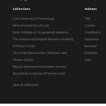
Collections
Indexes
Lodz University of Technology
Title
Medical University of Lodz
Creator
Nofer Institute of Occupational Medicine
Contributor
The Grażyna and Kiejstut Bacewicz Academy
Supervisor
of Music in Łódź
Reviewer
The Polish National Film, Television and
Publisher
Theatre School
Date
Wyższe Seminarium Duchowne w Łodzi
Strzemiński Academy of Fine Arts Łódź
...
View all collections