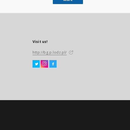
Visit us!
http://bg.p.lodz.pl/