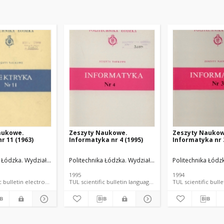
aukowe.
Zeszyty Naukowe.
Zeszyty Naukow
r 11 (1963)
Informatyka nr 4 (1995)
Informatyka nr 3
troniki, Informatyki i Automatyki.
 Łódzka. Wydział Elektrotechniki, Elektroniki, Informatyki i Automatyki.
Politechnika Łódzka. Wydział Elektrotechniki, Elektronik
Politechnika Łódzk
1995
1994
; language document
TUL scientific bulletin electronic resource; language document
TUL scientific bulletin language document