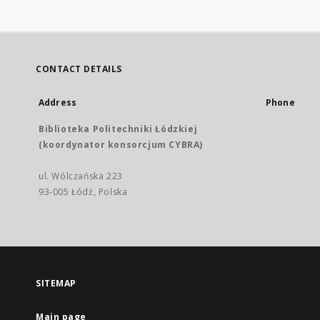
CONTACT DETAILS
Address
Phone
Biblioteka Politechniki Łódzkiej
(koordynator konsorcjum CYBRA)
ul. Wólczańska 223
93-005 Łódź, Polska
SITEMAP
Main page