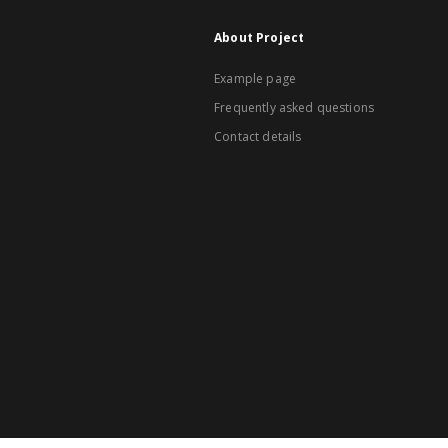
About Project
Example page
Frequently asked questions
Contact details