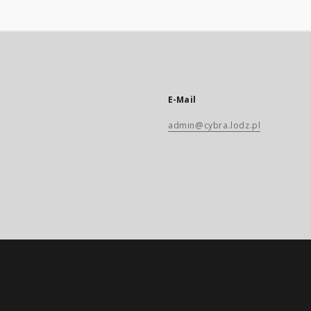
E-Mail
admin@cybra.lodz.pl