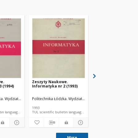
e.
Zeszyty Naukowe.
Zeszyty Naukowe.
 (1994)
Informatyka nr 2 (1993)
Informatyka nr 1 (199
i, Informatyki i Automatyki.
a. Wydział Elektrotechniki, Elektroniki, Informatyki i Automatyki.
Politechnika Łódzka. Wydział Elektrotechniki, Elektroniki, Info
Kącki, Edward. Red. nauk.
Politechnika Łódzka. Wydz
Kącki, Edward. 
1993
1991
TUL scientific bulletin language document
TUL scientific bulletin language document
TUL sc
More