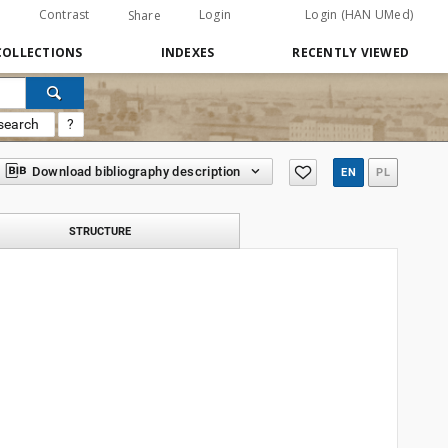
Contrast
Login
Login (HAN UMed)
Share
COLLECTIONS
INDEXES
RECENTLY VIEWED
search
?
Download bibliography description
EN
PL
STRUCTURE