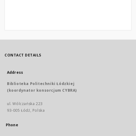
CONTACT DETAILS
Address
Biblioteka Politechniki Łódzkiej
(koordynator konsorcjum CYBRA)
ul. Wólczańska 223
93-005 Łódź, Polska
Phone