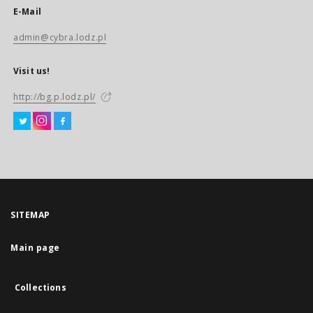
E-Mail
admin@cybra.lodz.pl
Visit us!
http://bg.p.lodz.pl/
SITEMAP
Main page
Collections