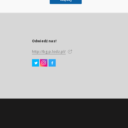
Odwiedź nas!
http://bg.p.lodz.pl/