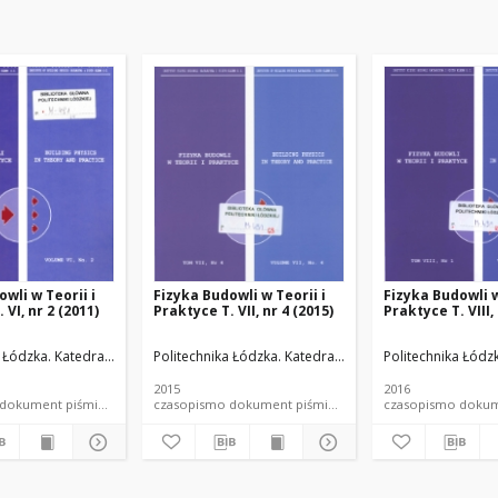
wli w Teorii i
Fizyka Budowli w Teorii i
Fizyka Budowli w
 VI, nr 2 (2011)
Praktyce T. VII, nr 4 (2015)
Praktyce T. VIII,
ateriałów Budowlanych.
a Łódzka. Katedra Fizyki Budowli i Materiałów Budowlanych.
Politechnika Łódzka. Katedra Fizyki Budowli i Materia
Politechnika Łódz
2015
2016
czasopismo dokument piśmienniczy
czasopismo dokument piśmienniczy
czasopis