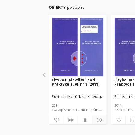
OBIEKTY
podobne
Fizyka Budowli w Teorii i
Fizyka Budo
Praktyce T. VI, nr 1 (2011)
Praktyce T.
Politechnika Łódzka. Katedra Fizyki Budowli i M
Politechnik
2011
2011
czasopismo dokument piśmienniczy