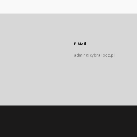
E-Mail
admin@cybra.lodz.pl