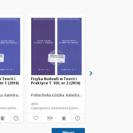
 Teorii i
Fizyka Budowli w Teorii i
Fizyka Budowli w Teori
 nr 1 (2016)
Praktyce T. VIII, nr 2 (2016)
Praktyce T. VIII, nr 3 
łów Budowlanych.
ka. Katedra Fizyki Budowli i Materiałów Budowlanych.
Politechnika Łódzka. Katedra Fizyki Budowli i Materiałów Bu
Politechnika Łódzka. Ka
2016
2016
mo dokument piśmienniczy
czasopismo dokument piśmienniczy
czasopismo dokum
Więcej