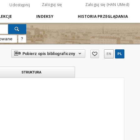
Zaloguj się
Zaloguj się (HAN UMed)
Udostępnij
EKCJE
INDEKSY
HISTORIA PRZEGLĄDANIA
sowane
?
Pobierz opis bibliograficzny
EN
PL
STRUKTURA