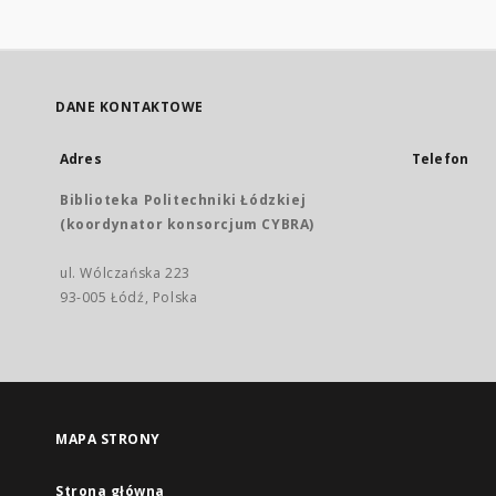
DANE KONTAKTOWE
Adres
Telefon
Biblioteka Politechniki Łódzkiej
(koordynator konsorcjum CYBRA)
ul. Wólczańska 223
93-005 Łódź, Polska
MAPA STRONY
Strona główna