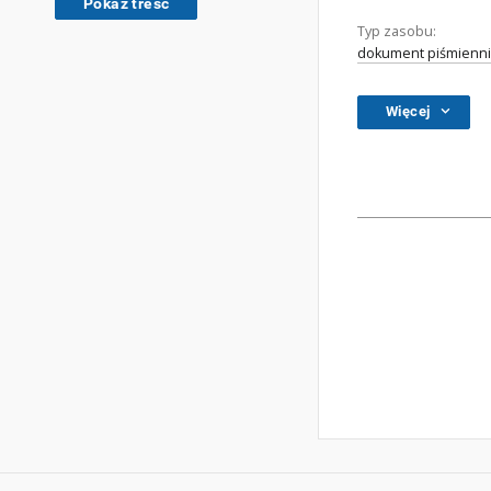
Pokaż treść
Typ zasobu:
dokument piśmienni
Więcej