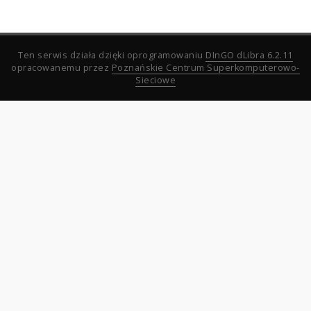
Ten serwis działa dzięki oprogramowaniu
DInGO dLibra 6.2.11
opracowanemu przez
Poznańskie Centrum Superkomputerowo-
Sieciowe