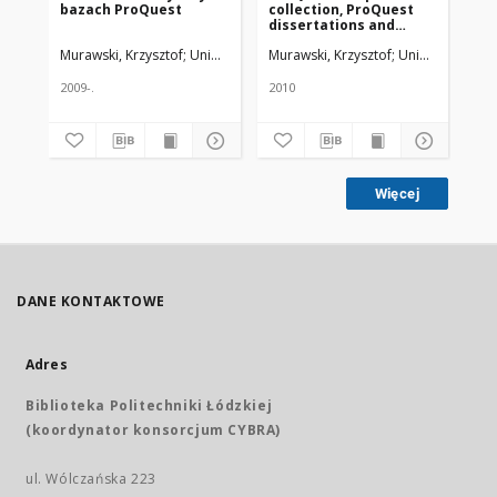
bazach ProQuest
collection, ProQuest
pub
dissertations and
Eu
theses w nauczaniu i
Murawski, Krzysztof
Uniwersytet Medyczny w Łodzi
Murawski, Krzysztof
Uniwersytet Me
Mur
badaniach
2009-.
2010
201
Więcej
DANE KONTAKTOWE
Adres
Biblioteka Politechniki Łódzkiej
(koordynator konsorcjum CYBRA)
ul. Wólczańska 223