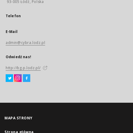
93-005 Łódź, Polska
Telefon
E-Mail
admin@cybra.lodz.pl
Odwiedź nas!
http://bg.p.lodz.pl/
MAPA STRONY
Strona główna