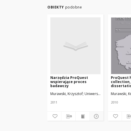
OBIEKTY
podobne
Narzędzia ProQuest
ProQuest h
wspierające proces
collection
badawczy
dissertati
w nauczani
Murawski, Krzysztof
Uniwersytet Medyczny w Ło
Murawski, K
2011
2010