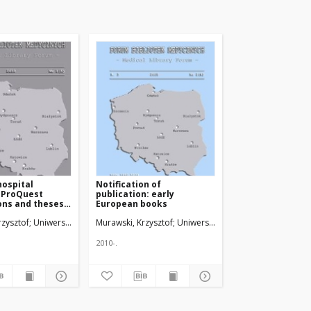
ospital
Notification of
, ProQuest
publication: early
ons and theses
European books
u i badaniach
dzi
rzysztof
Uniwersytet Medyczny w Łodzi
Murawski, Krzysztof
Uniwersytet Medyczny w Łodzi
2010-.