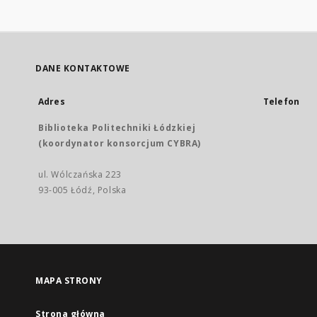
DANE KONTAKTOWE
Adres
Telefon
Biblioteka Politechniki Łódzkiej
(koordynator konsorcjum CYBRA)
ul. Wólczańska 223
93-005 Łódź, Polska
MAPA STRONY
Strona główna