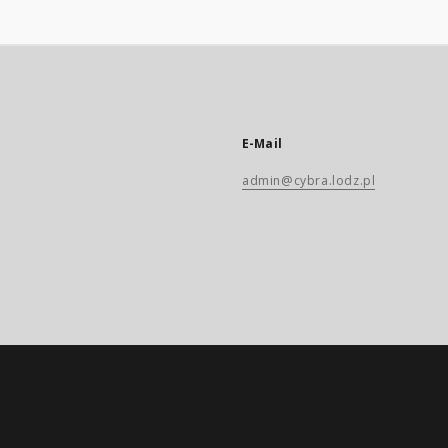
E-Mail
admin@cybra.lodz.pl