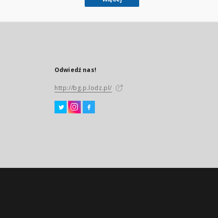
Odwiedź nas!
http://bg.p.lodz.pl/