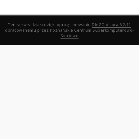
Ten serwis działa dzięki oprogramowaniu
DInGO dLibra 6.2.11
opracowanemu przez
Poznańskie Centrum Superkomputerowo-
Sieciowe