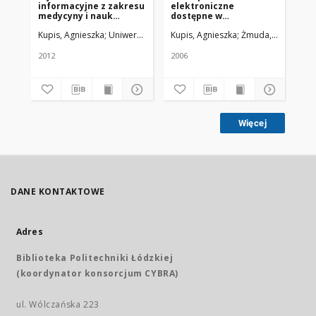
informacyjne z zakresu
elektroniczne
medycyny i nauk
dostępne w
pokrewnych
bibliotekach
Kupis, Agnieszka
Uniwersytet Medyczny w Łodzi
Kupis, Agnieszka
Żmuda, Ryszard. R
medycznych w Polsce
2012
2006
Więcej
DANE KONTAKTOWE
Adres
Biblioteka Politechniki Łódzkiej
(koordynator konsorcjum CYBRA)
ul. Wólczańska 223