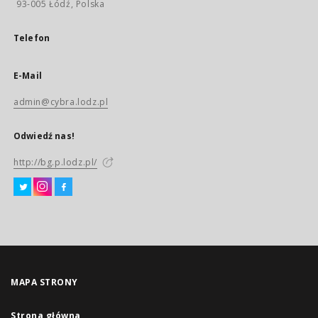
93-005 Łódź, Polska
Telefon
E-Mail
admin@cybra.lodz.pl
Odwiedź nas!
http://bg.p.lodz.pl/
MAPA STRONY
Strona główna