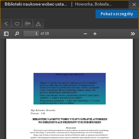
Biblioteki naukowe wobec ustawy o prawie autorskim po implementacji przepisów Unii Europejskiej
Howorka, Bolesław
Pokaż szczegóły