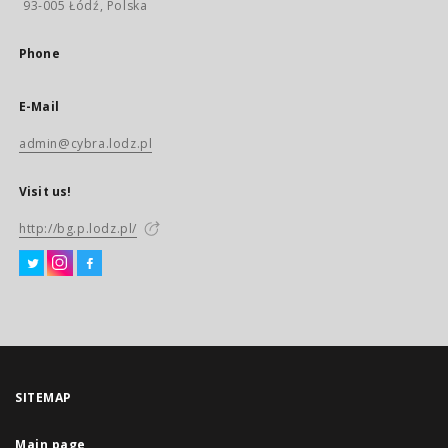
93-005 Łódź, Polska
Phone
E-Mail
admin@cybra.lodz.pl
Visit us!
http://bg.p.lodz.pl/
SITEMAP
Main page