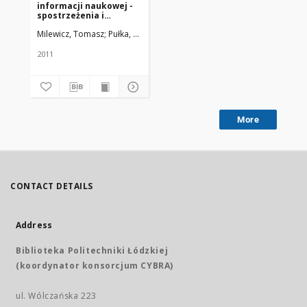
informacji naukowej -
spostrzeżenia i
propozycje studentów
Milewicz, Tomasz; Pułka, Magdalena; Spałkowska, Magdalena; Pełka, Ann
medycyny
2011
More
CONTACT DETAILS
Address
Biblioteka Politechniki Łódzkiej
(koordynator konsorcjum CYBRA)
ul. Wólczańska 223