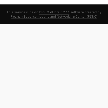
This service runs on
DInGO dLibra 6.2.11
software created by
Poznan Supercomputing and Networking Center (PSNC)