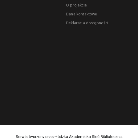
O projekcie
Dane kontaktowe
Deklaracja dostępności
Serwis tworzony przez Łódzką Akademicką Sieć Biblioteczną.