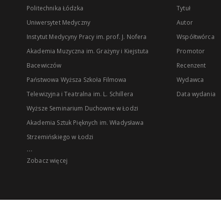
Politechnika Łódzka
Tytuł
Uniwersytet Medyczny
Autor
Instytut Medycyny Pracy im. prof. J. Nofera
Współtwórca
Akademia Muzyczna im. Grażyny i Kiejstuta
Promotor
Bacewiczów
Recenzent
Państwowa Wyższa Szkoła Filmowa
Wydawca
Telewizyjna i Teatralna im. L. Schillera
Data wydania
Wyższe Seminarium Duchowne w Łodzi
Akademia Sztuk Pięknych im. Władysława
Strzemińskiego w Łodzi
...
Zobacz więcej