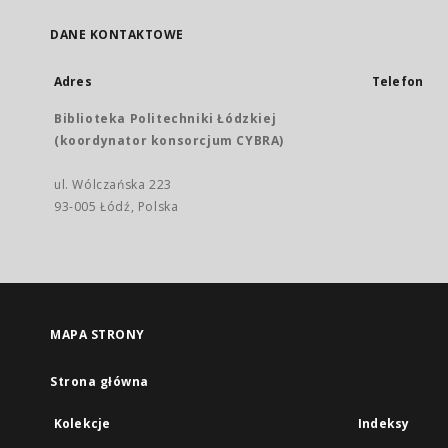
DANE KONTAKTOWE
Adres
Telefon
Biblioteka Politechniki Łódzkiej
(koordynator konsorcjum CYBRA)
ul. Wólczańska 223
93-005 Łódź, Polska
MAPA STRONY
Strona główna
Kolekcje
Indeksy