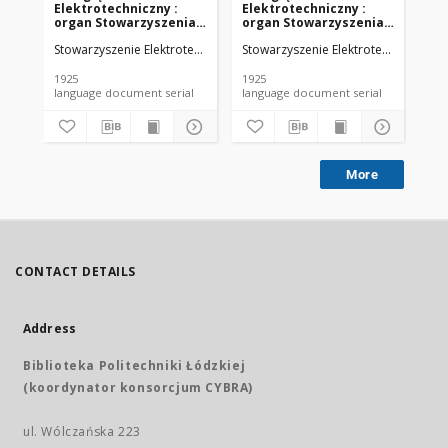
Elektrotechniczny :
Elektrotechniczny :
El
organ Stowarzyszenia
organ Stowarzyszenia
or
Elektrotechników
Elektrotechników
El
Stowarzyszenie Elektrotechników Polskich.
Stowarzyszenie Elektrotechników Pol
Sto
Polskich R. VII z. 22
Polskich R. VII z. 23
Pol
(1925)
(1925)
(19
1925
1925
192
language document serial
language document serial
More
CONTACT DETAILS
Address
Biblioteka Politechniki Łódzkiej
(koordynator konsorcjum CYBRA)
ul. Wólczańska 223