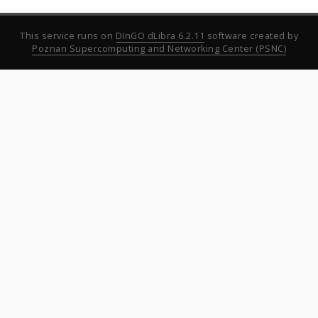
This service runs on
DInGO dLibra 6.2.11
software created by
Poznan Supercomputing and Networking Center (PSNC)