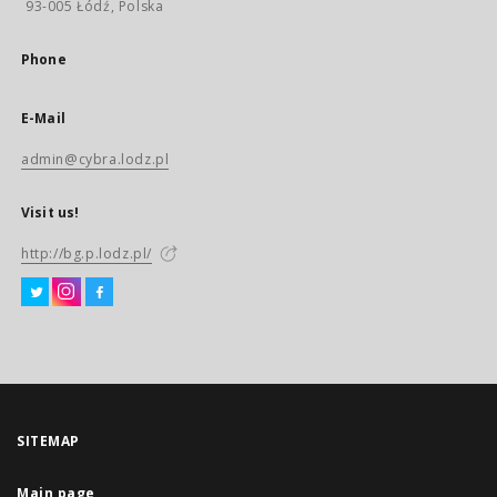
93-005 Łódź, Polska
Phone
E-Mail
admin@cybra.lodz.pl
Visit us!
http://bg.p.lodz.pl/
SITEMAP
Main page