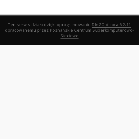
Ten serwis działa dzięki oprogramowaniu
DInGO dLibra 6.2.11
opracowanemu przez
Poznańskie Centrum Superkomputerowo-
Sieciowe