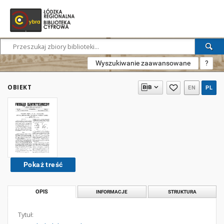
Wyszukiwanie zaawansowane
?
OBIEKT
EN
PL
Pokaż treść
OPIS
INFORMACJE
STRUKTURA
Tytuł: