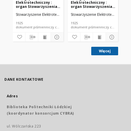
Elektrotechniczny :
Elektrotechniczny :
El
organ Stowarzyszenia
organ Stowarzyszenia
or
Elektrotechników
Elektrotechników
El
Stowarzyszenie Elektrotechników Polskich.
Stowarzyszenie Elektrotechników Pol
Sto
Polskich R. VII z. 22
Polskich R. VII z. 23
Pol
(1925)
(1925)
(19
1925
1925
192
dokument piśmienniczy czasopismo
dokument piśmienniczy czasopismo
Więcej
DANE KONTAKTOWE
Adres
Biblioteka Politechniki Łódzkiej
(koordynator konsorcjum CYBRA)
ul. Wólczańska 223