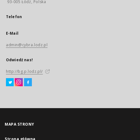
93-005 Łódź, Polska
Telefon
E-Mail
admin@cybra.lodz.pl
Odwiedź nas!
http://bg.p.lodz.pl/
MAPA STRONY
Strona główna