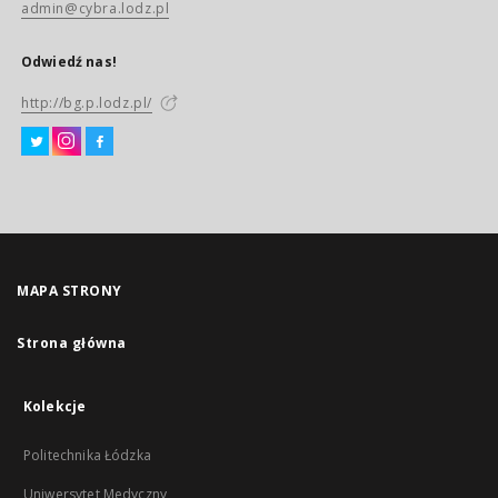
admin@cybra.lodz.pl
Odwiedź nas!
http://bg.p.lodz.pl/
MAPA STRONY
Strona główna
Kolekcje
Politechnika Łódzka
Uniwersytet Medyczny