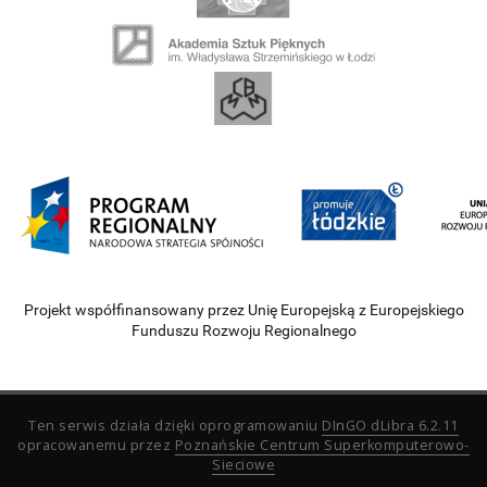
Projekt współfinansowany przez Unię Europejską z Europejskiego
Funduszu Rozwoju Regionalnego
Ten serwis działa dzięki oprogramowaniu
DInGO dLibra 6.2.11
opracowanemu przez
Poznańskie Centrum Superkomputerowo-
Sieciowe