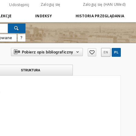
Zaloguj się
Zaloguj się (HAN UMed)
Udostępnij
EKCJE
INDEKSY
HISTORIA PRZEGLĄDANIA
sowane
?
Pobierz opis bibliograficzny
EN
PL
STRUKTURA
h