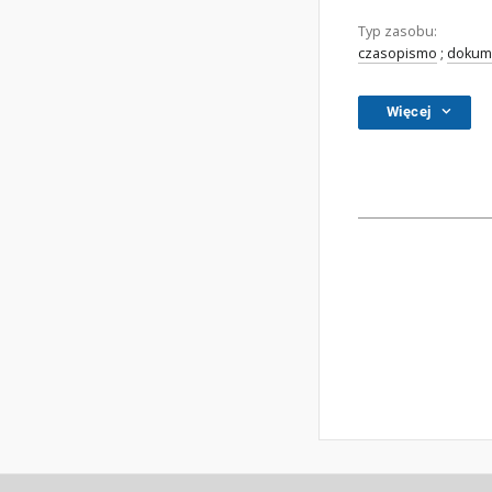
Typ zasobu:
czasopismo
;
dokume
Więcej