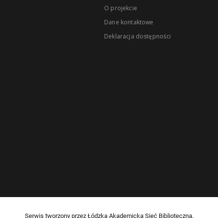
O projekcie
Dane kontaktowe
Deklaracja dostępności
Serwis tworzony przez Łódzką Akademicką Sieć Biblioteczną.