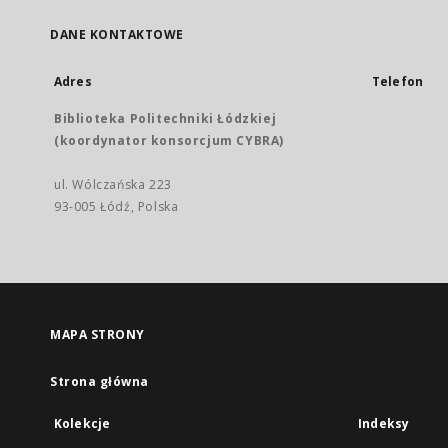
DANE KONTAKTOWE
Adres
Telefon
Biblioteka Politechniki Łódzkiej
(koordynator konsorcjum CYBRA)
ul. Wólczańska 223
93-005 Łódź, Polska
MAPA STRONY
Strona główna
Kolekcje
Indeksy