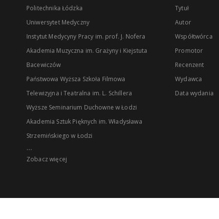
Politechnika Łódzka
Tytuł
Uniwersytet Medyczny
Autor
Instytut Medycyny Pracy im. prof. J. Nofera
Współtwórca
Akademia Muzyczna im. Grażyny i Kiejstuta
Promotor
Bacewiczów
Recenzent
Państwowa Wyższa Szkoła Filmowa
Wydawca
Telewizyjna i Teatralna im. L. Schillera
Data wydania
Wyższe Seminarium Duchowne w Łodzi
Akademia Sztuk Pięknych im. Władysława
Strzemińskiego w Łodzi
...
Zobacz więcej