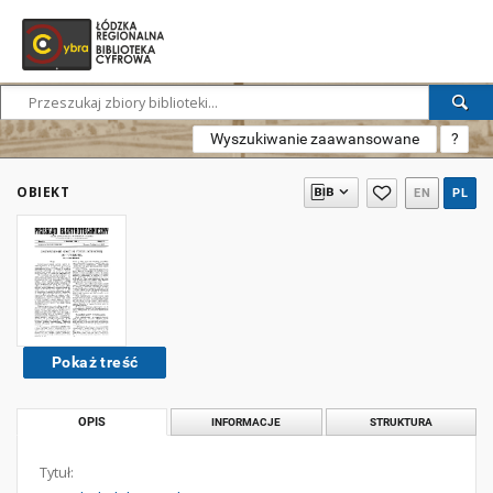
Wyszukiwanie zaawansowane
?
OBIEKT
EN
PL
Pokaż treść
OPIS
INFORMACJE
STRUKTURA
Tytuł: