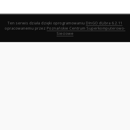
Ten serwis działa dzięki oprogramowaniu
DInGO dLibra 6.2.11
opracowanemu przez
Poznańskie Centrum Superkomputerowo-
Sieciowe