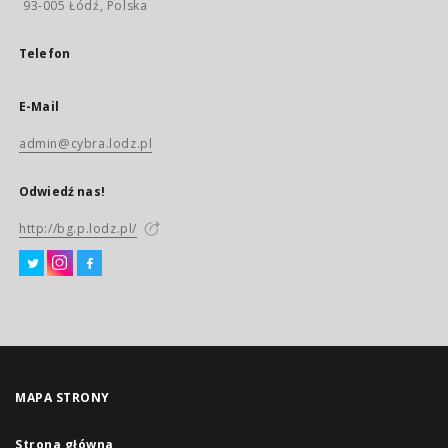
93-005 Łódź, Polska
Telefon
E-Mail
admin@cybra.lodz.pl
Odwiedź nas!
http://bg.p.lodz.pl/
MAPA STRONY
Strona główna