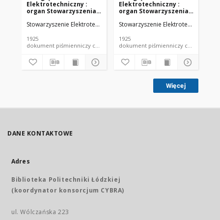
Elektrotechniczny :
Elektrotechniczny :
El
organ Stowarzyszenia
organ Stowarzyszenia
or
Elektrotechników
Elektrotechników
El
Stowarzyszenie Elektrotechników Polskich.
Stowarzyszenie Elektrotechników Pol
Sto
Polskich R. VII z. 22
Polskich R. VII z. 23
Pol
(1925)
(1925)
(19
1925
1925
192
dokument piśmienniczy czasopismo
dokument piśmienniczy czasopismo
Więcej
DANE KONTAKTOWE
Adres
Biblioteka Politechniki Łódzkiej
(koordynator konsorcjum CYBRA)
ul. Wólczańska 223