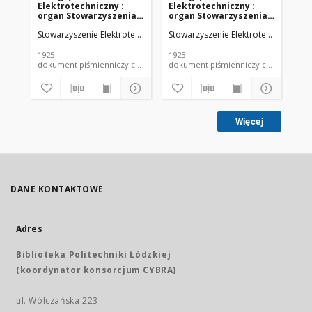
Elektrotechniczny :
Elektrotechniczny :
El
organ Stowarzyszenia
organ Stowarzyszenia
or
Elektrotechników
Elektrotechników
El
Stowarzyszenie Elektrotechników Polskich.
Stowarzyszenie Elektrotechników Pol
Sto
Polskich R. VII z. 22
Polskich R. VII z. 23
Pol
(1925)
(1925)
(19
1925
1925
192
dokument piśmienniczy czasopismo
dokument piśmienniczy czasopismo
Więcej
DANE KONTAKTOWE
Adres
Biblioteka Politechniki Łódzkiej
(koordynator konsorcjum CYBRA)
ul. Wólczańska 223