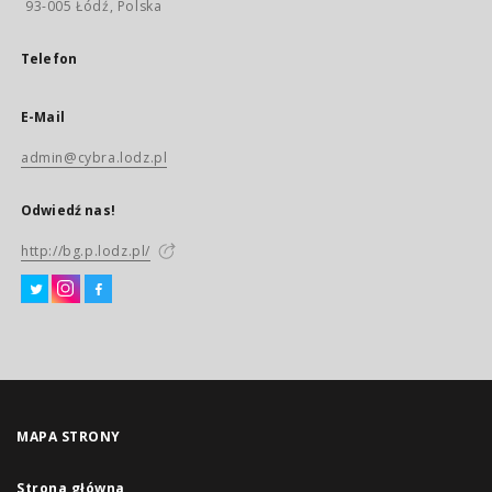
93-005 Łódź, Polska
Telefon
E-Mail
admin@cybra.lodz.pl
Odwiedź nas!
http://bg.p.lodz.pl/
MAPA STRONY
Strona główna