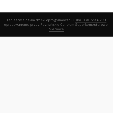
Ten serwis działa dzięki oprogramowaniu
DInGO dLibra 6.2.11
opracowanemu przez
Poznańskie Centrum Superkomputerowo-
Sieciowe