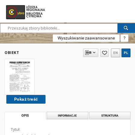
Wyszukiwanie zaawansowane
?
OBIEKT
EN
PL
Pokaż treść
OPIS
INFORMACJE
STRUKTURA
Tytuł: