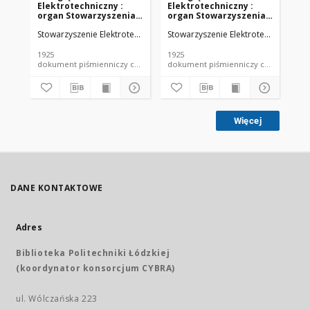
Elektrotechniczny :
Elektrotechniczny :
El
organ Stowarzyszenia
organ Stowarzyszenia
or
Elektrotechników
Elektrotechników
El
Stowarzyszenie Elektrotechników Polskich.
Stowarzyszenie Elektrotechników Pol
Sto
Polskich R. VII z. 22
Polskich R. VII z. 23
Pol
(1925)
(1925)
(19
1925
1925
192
dokument piśmienniczy czasopismo
dokument piśmienniczy czasopismo
Więcej
DANE KONTAKTOWE
Adres
Biblioteka Politechniki Łódzkiej
(koordynator konsorcjum CYBRA)
ul. Wólczańska 223