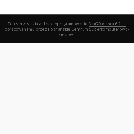
Ten serwis działa dzięki oprogramowaniu
DInGO dLibra 6.2.11
opracowanemu przez
Poznańskie Centrum Superkomputerowo-
Sieciowe