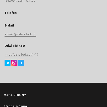
93-005 Łódź, Polska
Telefon
E-Mail
admin@cybra.lodz.pl
Odwiedź nas!
http://bg.p.lodz.pl/
MAPA STRONY
Strona główna