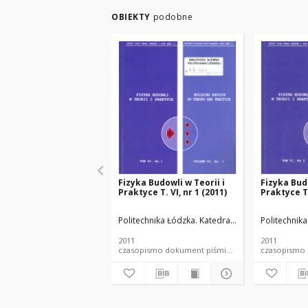
OBIEKTY
podobne
Fizyka Budowli w Teorii i
Fizyka Budo
Praktyce T. VI, nr 1 (2011)
Praktyce T.
Politechnika Łódzka. Katedra Fizyki Budowli i M
Politechnik
2011
2011
czasopismo dokument piśmienniczy