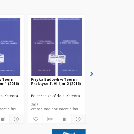
 Teorii i
Fizyka Budowli w Teorii i
Fizyka Budowli w Teori
 nr 1 (2016)
Praktyce T. VIII, nr 2 (2016)
Praktyce T. VIII, nr 3 
łów Budowlanych.
ka. Katedra Fizyki Budowli i Materiałów Budowlanych.
Politechnika Łódzka. Katedra Fizyki Budowli i Materiałów Bu
Politechnika Łódzka. Ka
2016
2016
mo dokument piśmienniczy
czasopismo dokument piśmienniczy
czasopismo dokum
Więcej