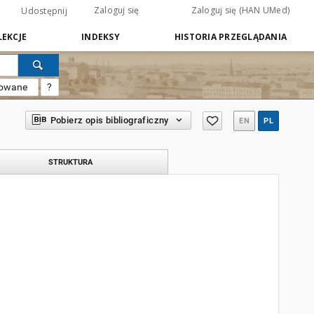
Zaloguj się
Zaloguj się (HAN UMed)
Udostępnij
EKCJE
INDEKSY
HISTORIA PRZEGLĄDANIA
sowane
?
Pobierz opis bibliograficzny
EN
PL
STRUKTURA