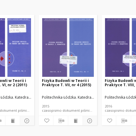
wli w Teorii i
Fizyka Budowli w Teorii i
Fizyka Budowli w
 VI, nr 2 (2011)
Praktyce T. VII, nr 4 (2015)
Praktyce T. VIII,
ateriałów Budowlanych.
a Łódzka. Katedra Fizyki Budowli i Materiałów Budowlanych.
Politechnika Łódzka. Katedra Fizyki Budowli i Materia
Politechnika Łódz
2015
2016
czasopismo dokument piśmienniczy
czasopismo dokument piśmienniczy
czasopis